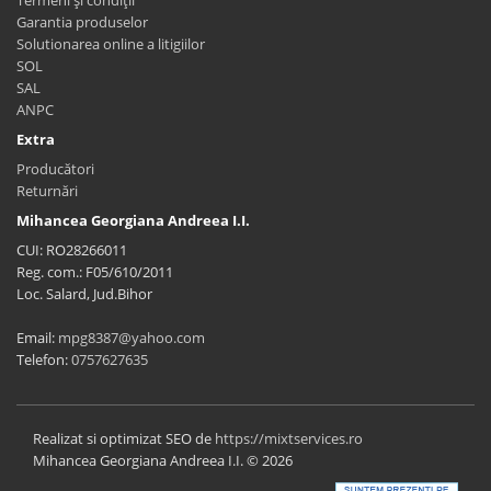
Garantia produselor
Solutionarea online a litigiilor
SOL
SAL
ANPC
Extra
Producători
Returnări
Mihancea Georgiana Andreea I.I.
CUI: RO28266011
Reg. com.: F05/610/2011
Loc. Salard, Jud.Bihor
Email:
mpg8387@yahoo.com
Telefon:
0757627635
Realizat si optimizat SEO de
https://mixtservices.ro
Mihancea Georgiana Andreea I.I. © 2026