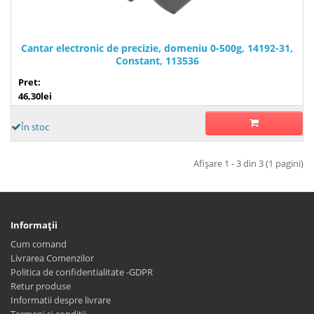
Cantar electronic de precizie, domeniu 0-500g, 14192-31,
Constant, 113536
Pret:
46,30lei
În stoc
Afişare 1 - 3 din 3 (1 pagini)
Informaţii
Cum comand
Livrarea Comenzilor
Politica de confidentialitate -GDPR
Retur produse
Informatii despre livrare
Termeni și condiții