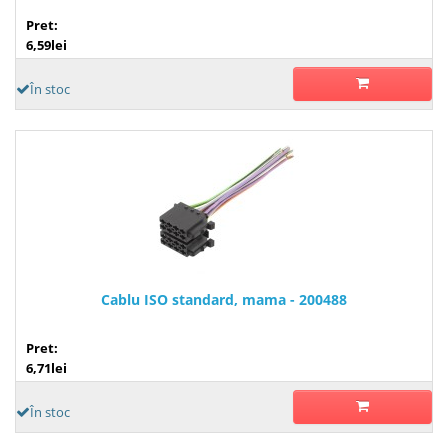
Pret:
6,59lei
În stoc
Cablu ISO standard, mama - 200488
Pret:
6,71lei
În stoc