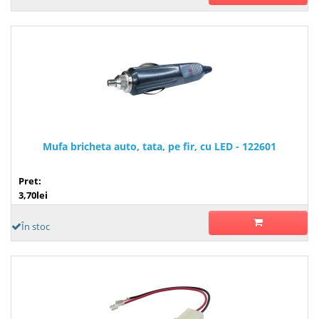
Mufa bricheta auto, tata, pe fir, cu LED - 122601
Pret:
3,70lei
În stoc