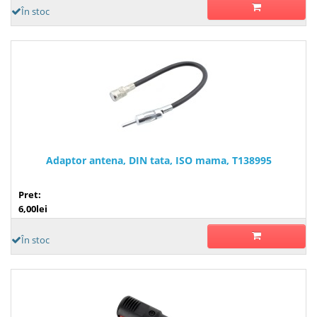
În stoc
Adaptor antena, DIN tata, ISO mama, T138995
Pret:
6,00lei
În stoc