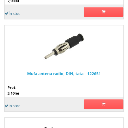
2,90lei
În stoc
Mufa antena radio, DIN, tata - 122651
Pret:
3,10lei
În stoc