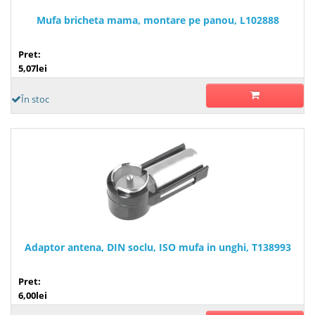
Mufa bricheta mama, montare pe panou, L102888
Pret:
5,07lei
În stoc
Adaptor antena, DIN soclu, ISO mufa in unghi, T138993
Pret:
6,00lei