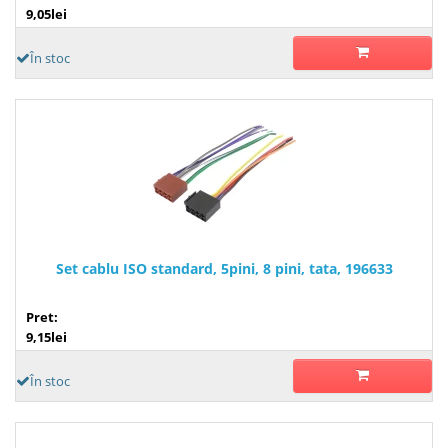
9,05lei
În stoc
Set cablu ISO standard, 5pini, 8 pini, tata, 196633
Pret:
9,15lei
În stoc