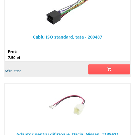
Cablu ISO standard, tata - 200487
Pret:
7,50lei
În stoc
Adaptor pentru difuzoare, Dacia, Nissan, T138621