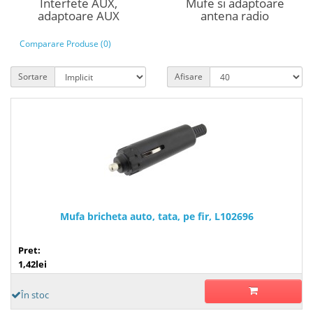
Interfete AUX,
Mufe si adaptoare
adaptoare AUX
antena radio
Comparare Produse (0)
Sortare
Afisare
Mufa bricheta auto, tata, pe fir, L102696
Pret:
1,42lei
În stoc