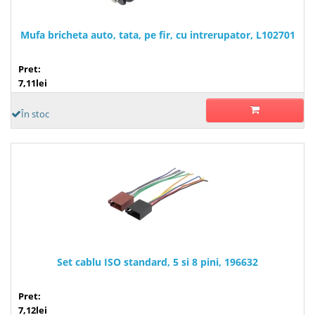
Mufa bricheta auto, tata, pe fir, cu intrerupator, L102701
Pret:
7,11lei
În stoc
Set cablu ISO standard, 5 si 8 pini, 196632
Pret:
7,12lei