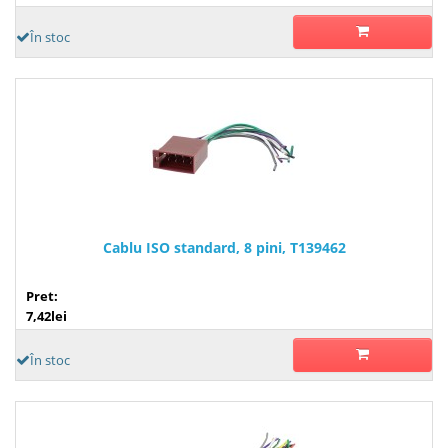
În stoc
Cablu ISO standard, 8 pini, T139462
Pret:
7,42lei
În stoc