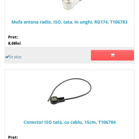
Mufa antena radio, ISO, tata, in unghi, RG174, T106783
Pret:
8,68lei
În stoc
Conector ISO tata, cu cablu, 15cm, T106784
Pret: