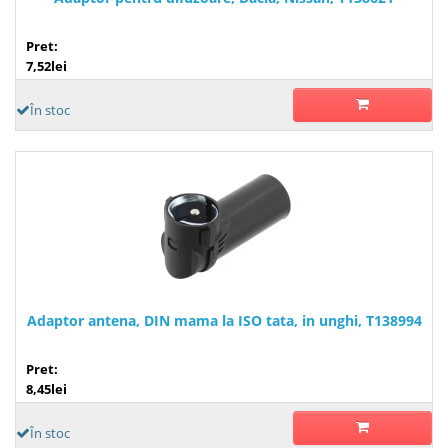
Pret:
7,52lei
În stoc
Adaptor antena, DIN mama la ISO tata, in unghi, T138994
Pret:
8,45lei
În stoc