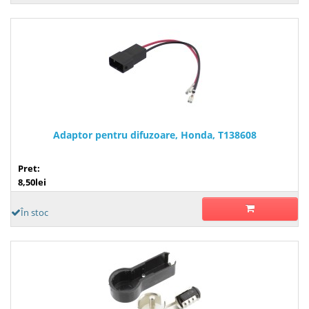
Adaptor pentru difuzoare, Honda, T138608
Pret:
8,50lei
În stoc