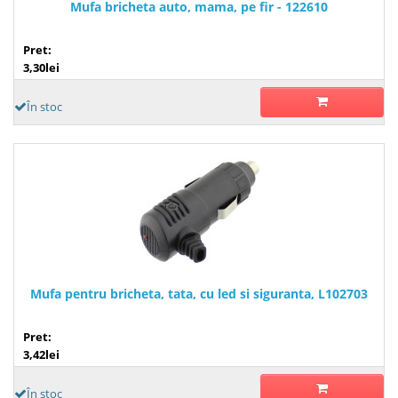
Mufa bricheta auto, mama, pe fir - 122610
Pret:
3,30lei
În stoc
Mufa pentru bricheta, tata, cu led si siguranta, L102703
Pret:
3,42lei
În stoc