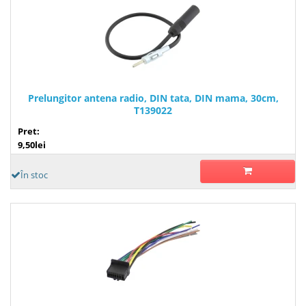
Prelungitor antena radio, DIN tata, DIN mama, 30cm,
T139022
Pret:
9,50lei
În stoc