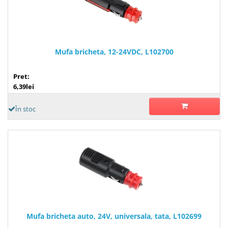
Mufa bricheta, 12-24VDC, L102700
Pret:
6,39lei
În stoc
Mufa bricheta auto, 24V, universala, tata, L102699