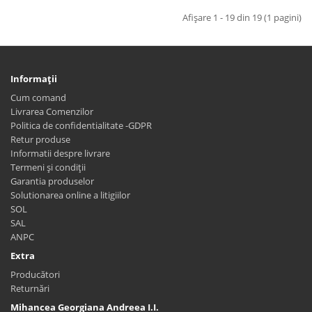
Afişare 1 - 19 din 19 (1 pagini)
Informaţii
Cum comand
Livrarea Comenzilor
Politica de confidentialitate -GDPR
Retur produse
Informatii despre livrare
Termeni și condiții
Garantia produselor
Solutionarea online a litigiilor
SOL
SAL
ANPC
Extra
Producători
Returnări
Mihancea Georgiana Andreea I.I.