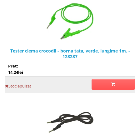
Tester clema crocodil - borna tata, verde, lungime 1m. -
128287
Pret:
14,24lei
Stoc epuizat