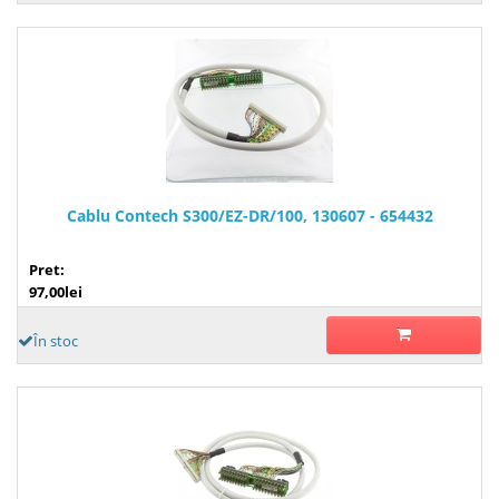
Cablu Contech S300/EZ-DR/100, 130607 - 654432
Pret:
97,00lei
În stoc