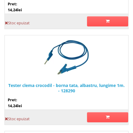
Pret:
14,24lei
Stoc epuizat
Tester clema crocodil - borna tata, albastru, lungime 1m.
- 128290
Pret:
14,24lei
Stoc epuizat