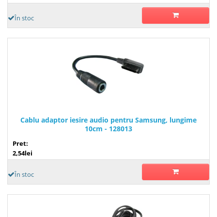
În stoc
Cablu adaptor iesire audio pentru Samsung, lungime
10cm - 128013
Pret:
2,54lei
În stoc