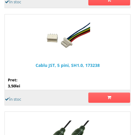
În stoc
Cablu JST, 5 pini, SH1.0, 173238
Pret:
3,50lei
În stoc