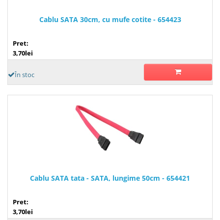
Cablu SATA 30cm, cu mufe cotite - 654423
Pret:
3,70lei
În stoc
Cablu SATA tata - SATA, lungime 50cm - 654421
Pret:
3,70lei