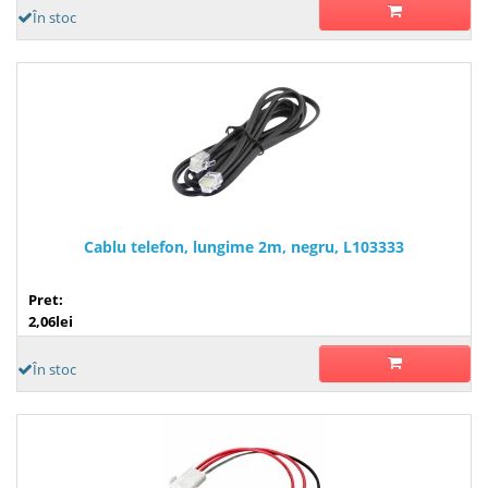
În stoc
Cablu telefon, lungime 2m, negru, L103333
Pret:
2,06lei
În stoc