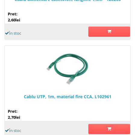
Pret:
2,60lei
În stoc
Cablu UTP, 1m, material fire CCA, L102961
Pret:
2,70lei
În stoc