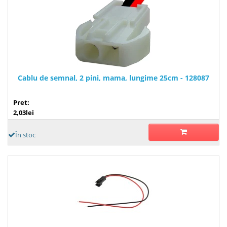
Cablu de semnal, 2 pini, mama, lungime 25cm - 128087
Pret:
2,03lei
În stoc