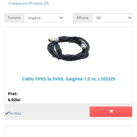
Comparare Produse (0)
Sortare
Afisare
Cablu SVHS la SVHS, lungime 1.5 m, L103325
Pret:
0,92lei
În stoc