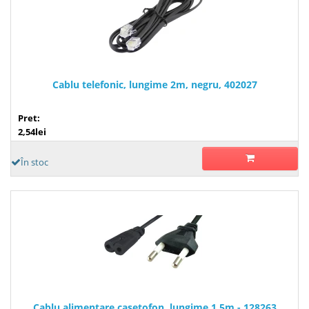
Cablu telefonic, lungime 2m, negru, 402027
Pret:
2,54lei
În stoc
Cablu alimentare casetofon, lungime 1,5m - 128263