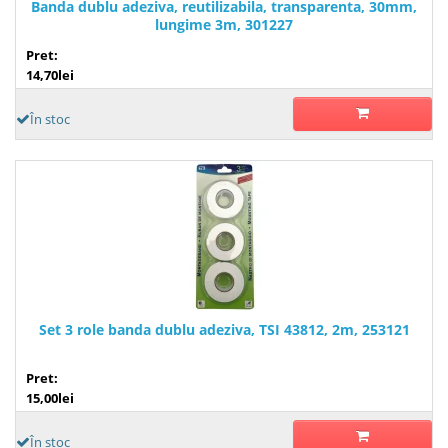
Banda dublu adeziva, reutilizabila, transparenta, 30mm,
lungime 3m, 301227
Pret:
14,70lei
În stoc
Set 3 role banda dublu adeziva, TSI 43812, 2m, 253121
Pret:
15,00lei
În stoc