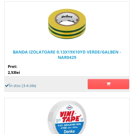
BANDA IZOLATOARE 0.13X19X10YD VERDE/GALBEN -
NAR0429
Pret:
2,53lei
În stoc (3-4 zile)