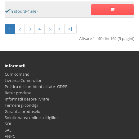
În stoc (3-4 zile)
1
2
3
4
5
>
>|
Afişare 1 - 40 din 162 (5 pagini)
Informaţii
Cum comand
Livrarea Comenzilor
Politica de confidentialitate -GDPR
Retur produse
Informatii despre livrare
Termeni și condiții
Garantia produselor
Solutionarea online a litigiilor
SOL
SAL
ANPC