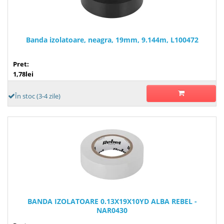
Banda izolatoare, neagra, 19mm, 9.144m, L100472
Pret:
1,78lei
În stoc (3-4 zile)
BANDA IZOLATOARE 0.13X19X10YD ALBA REBEL -
NAR0430