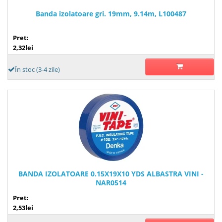
Banda izolatoare gri. 19mm, 9.14m, L100487
Pret:
2,32lei
În stoc (3-4 zile)
BANDA IZOLATOARE 0.15X19X10 YDS ALBASTRA VINI -
NAR0514
Pret:
2,53lei