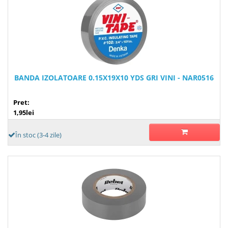
BANDA IZOLATOARE 0.15X19X10 YDS GRI VINI - NAR0516
Pret:
1,95lei
În stoc (3-4 zile)