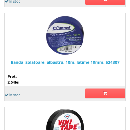
În stoc
Banda izolatoare, albastru, 10m, latime 19mm, 524307
Pret:
2,54lei
În stoc