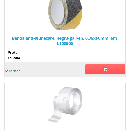
Banda anti-alunecare, negru-galben, 0.75x50mm, 5m,
L100506
Pret:
14,29lei
În stoc