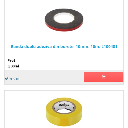
Banda dublu adeziva din burete, 10mm, 10m, L100481
Pret:
3,30lei
În stoc