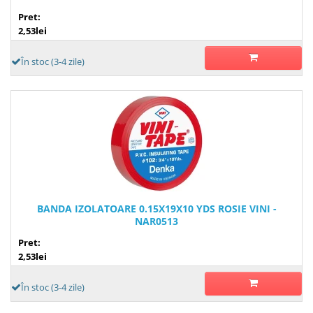
Pret:
2,53lei
În stoc (3-4 zile)
BANDA IZOLATOARE 0.15X19X10 YDS ROSIE VINI -
NAR0513
Pret:
2,53lei
În stoc (3-4 zile)