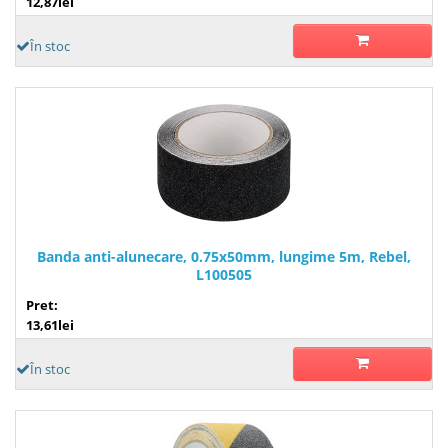
12,87lei
În stoc
Banda anti-alunecare, 0.75x50mm, lungime 5m, Rebel,
L100505
Pret:
13,61lei
În stoc