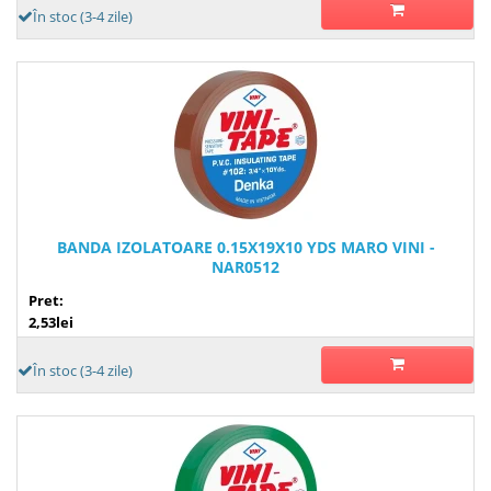
În stoc (3-4 zile)
BANDA IZOLATOARE 0.15X19X10 YDS MARO VINI -
NAR0512
Pret:
2,53lei
În stoc (3-4 zile)