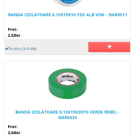
BANDA IZOLATOARE 0.15X19X10 YDS ALB VINI - NAR0511
Pret:
2,53lei
În stoc (3-4 zile)
BANDA IZOLATOARE 0.13X19X20YD VERDE REBEL -
NAR0434
Pret:
3,04lei