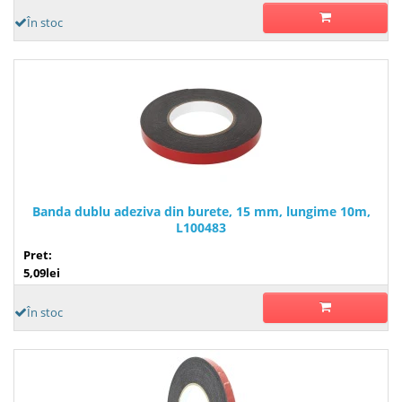
În stoc
Banda dublu adeziva din burete, 15 mm, lungime 10m,
L100483
Pret:
5,09lei
În stoc