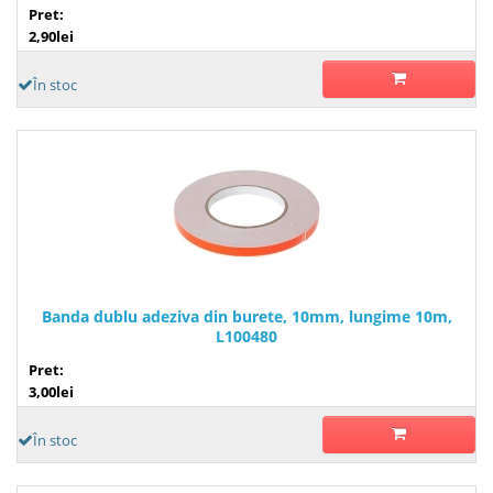
Pret:
2,90lei
În stoc
Banda dublu adeziva din burete, 10mm, lungime 10m,
L100480
Pret:
3,00lei
În stoc