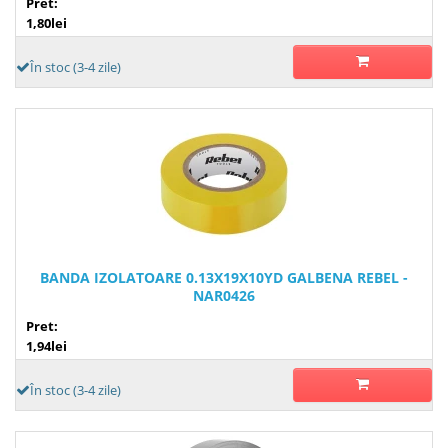
Pret:
1,80lei
În stoc (3-4 zile)
BANDA IZOLATOARE 0.13X19X10YD GALBENA REBEL -
NAR0426
Pret:
1,94lei
În stoc (3-4 zile)