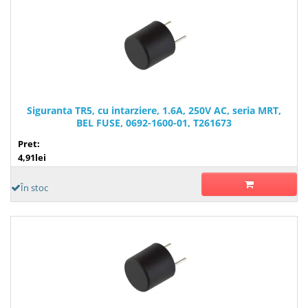
Siguranta TR5, cu intarziere, 1.6A, 250V AC, seria MRT,
BEL FUSE, 0692-1600-01, T261673
Pret:
4,91lei
În stoc