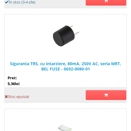
În stoc (3-4 zile)
Siguranta TR5, cu intarziere, 80mA, 250V AC, seria MRT,
BEL FUSE - 0692-0080-01
Pret:
5,36lei
Stoc epuizat