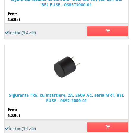
BEL FUSE - 0685T3000-01
Pret:
3,03lei
În stoc (3-4 zile)
Siguranta TR5, cu intarziere, 2A, 250V AC, seria MRT, BEL
FUSE - 0692-2000-01
Pret:
5,28lei
În stoc (3-4 zile)