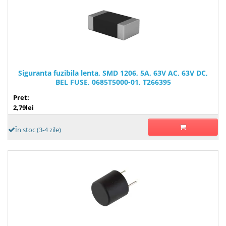
Siguranta fuzibila lenta, SMD 1206, 5A, 63V AC, 63V DC,
BEL FUSE, 0685T5000-01, T266395
Pret:
2,79lei
În stoc (3-4 zile)