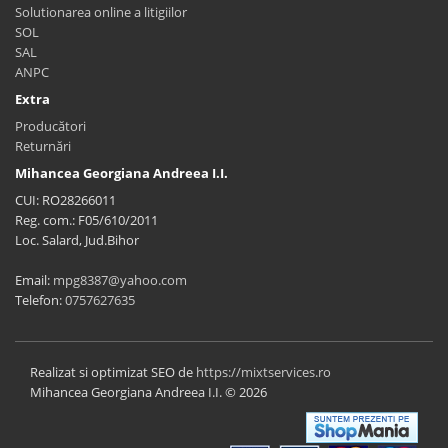
Solutionarea online a litigiilor
SOL
SAL
ANPC
Extra
Producători
Returnări
Mihancea Georgiana Andreea I.I.
CUI: RO28266011
Reg. com.: F05/610/2011
Loc. Salard, Jud.Bihor
Email:
mpg8387@yahoo.com
Telefon:
0757627635
Realizat si optimizat SEO de
https://mixtservices.ro
Mihancea Georgiana Andreea I.I. © 2026