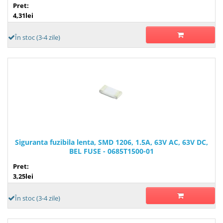
Pret:
4,31lei
În stoc (3-4 zile)
Siguranta fuzibila lenta, SMD 1206, 1.5A, 63V AC, 63V DC,
BEL FUSE - 0685T1500-01
Pret:
3,25lei
În stoc (3-4 zile)