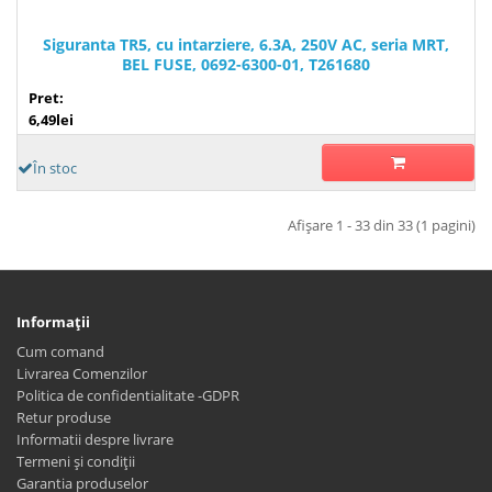
Siguranta TR5, cu intarziere, 6.3A, 250V AC, seria MRT,
BEL FUSE, 0692-6300-01, T261680
Pret:
6,49lei
În stoc
Afişare 1 - 33 din 33 (1 pagini)
Informaţii
Cum comand
Livrarea Comenzilor
Politica de confidentialitate -GDPR
Retur produse
Informatii despre livrare
Termeni și condiții
Garantia produselor