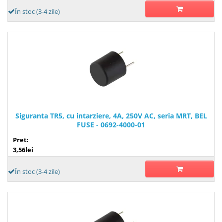
În stoc (3-4 zile)
Siguranta TR5, cu intarziere, 4A, 250V AC, seria MRT, BEL
FUSE - 0692-4000-01
Pret:
3,56lei
În stoc (3-4 zile)