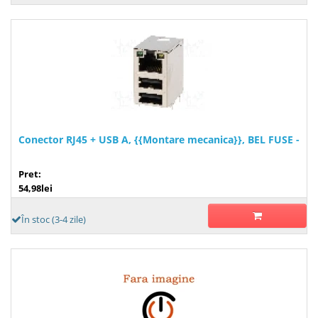
Conector RJ45 + USB A, {{Montare mecanica}}, BEL FUSE -
Pret:
54,98lei
În stoc (3-4 zile)