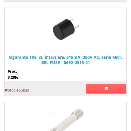
Siguranta TR5, cu intarziere, 315mA, 250V AC, seria MRT,
BEL FUSE - 0692-0315-01
Pret:
3,28lei
Stoc epuizat