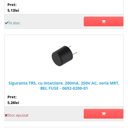
Pret:
5,13lei
În stoc
Siguranta TR5, cu intarziere, 200mA, 250V AC, seria MRT,
BEL FUSE - 0692-0200-01
Pret:
5,26lei
Stoc epuizat