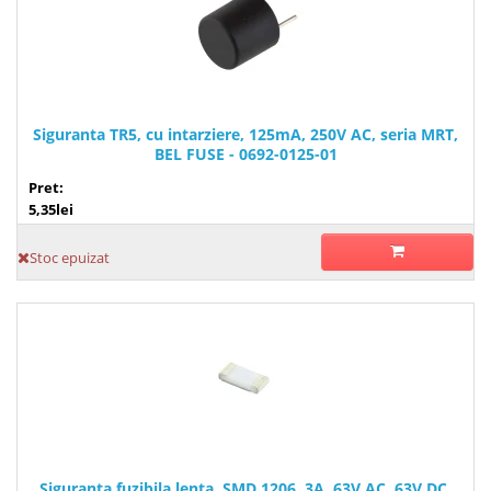
Siguranta TR5, cu intarziere, 125mA, 250V AC, seria MRT,
BEL FUSE - 0692-0125-01
Pret:
5,35lei
Stoc epuizat
Siguranta fuzibila lenta, SMD 1206, 3A, 63V AC, 63V DC,