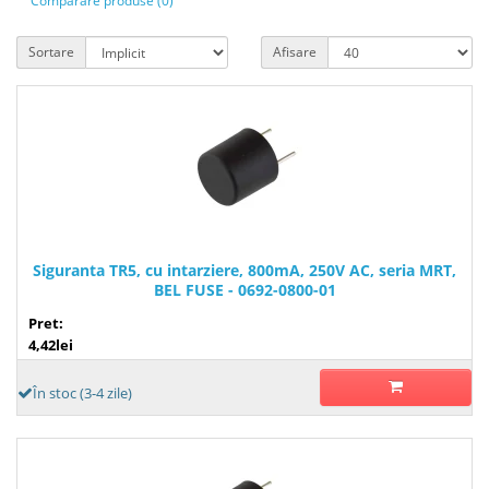
Comparare produse (0)
Sortare
Afisare
Siguranta TR5, cu intarziere, 800mA, 250V AC, seria MRT,
BEL FUSE - 0692-0800-01
Pret:
4,42lei
În stoc (3-4 zile)