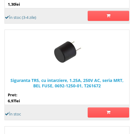
1,30lei
În stoc (3-4 zile)
Siguranta TR5, cu intarziere, 1.25A, 250V AC, seria MRT,
BEL FUSE, 0692-1250-01, T261672
Pret:
6,97lei
În stoc