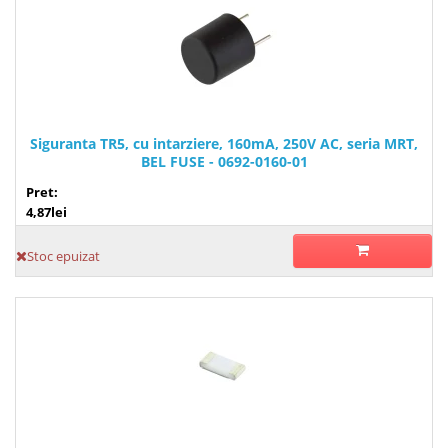
Siguranta TR5, cu intarziere, 160mA, 250V AC, seria MRT,
BEL FUSE - 0692-0160-01
Pret:
4,87lei
Stoc epuizat