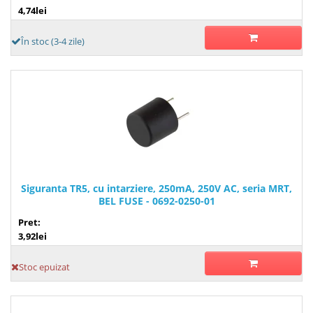
4,74lei
În stoc (3-4 zile)
Siguranta TR5, cu intarziere, 250mA, 250V AC, seria MRT,
BEL FUSE - 0692-0250-01
Pret:
3,92lei
Stoc epuizat