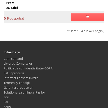
Pret:
26,44lei
Stoc epuizat
Afişare 1 - 4 din 4 (1 pagini)
Informaţii
Cum comand
Livrarea Comenzilor
Politica de confidentialitate -GDPR
Retur produse
Informatii despre livrare
Termeni și condiții
Garantia produselor
Solutionarea online a litigiilor
SOL
SAL
ANPC