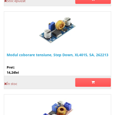
Stoc epuizat
Modul coborare tensiune, Step Down, XL4015, 5A, 262213
Pret:
14,24lei
În stoc