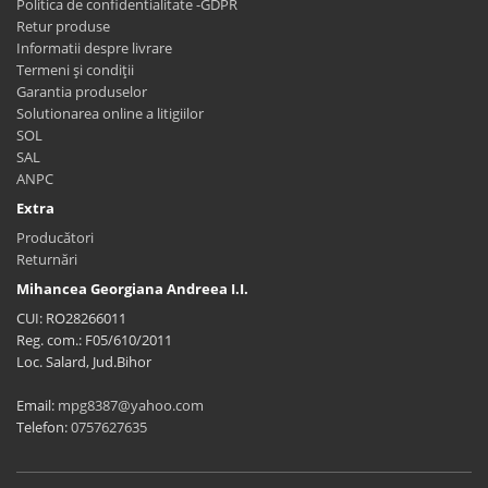
Politica de confidentialitate -GDPR
Retur produse
Informatii despre livrare
Termeni și condiții
Garantia produselor
Solutionarea online a litigiilor
SOL
SAL
ANPC
Extra
Producători
Returnări
Mihancea Georgiana Andreea I.I.
CUI: RO28266011
Reg. com.: F05/610/2011
Loc. Salard, Jud.Bihor
Email:
mpg8387@yahoo.com
Telefon:
0757627635