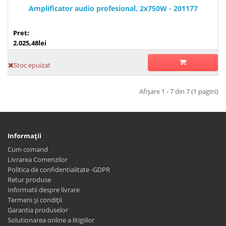
Amplificator audio profesional, 2x750W - 201177
Pret:
2.025,48lei
Stoc epuizat
Afişare 1 - 7 din 7 (1 pagini)
Informaţii
Cum comand
Livrarea Comenzilor
Politica de confidentialitate -GDPR
Retur produse
Informatii despre livrare
Termeni și condiții
Garantia produselor
Solutionarea online a litigiilor