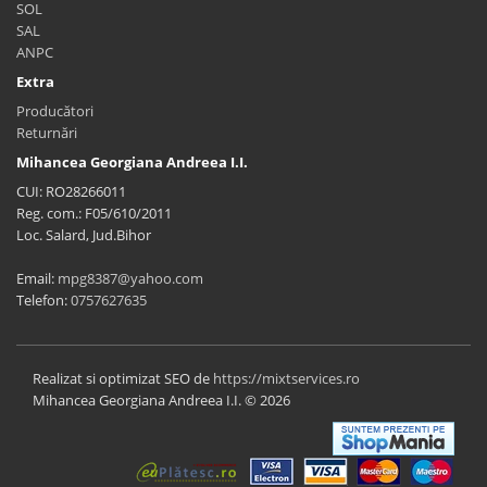
SOL
SAL
ANPC
Extra
Producători
Returnări
Mihancea Georgiana Andreea I.I.
CUI: RO28266011
Reg. com.: F05/610/2011
Loc. Salard, Jud.Bihor
Email:
mpg8387@yahoo.com
Telefon:
0757627635
Realizat si optimizat SEO de
https://mixtservices.ro
Mihancea Georgiana Andreea I.I. © 2026