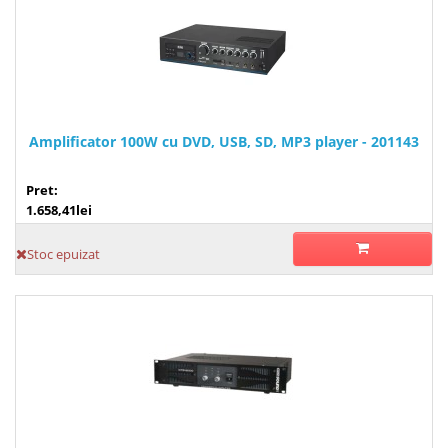
Amplificator 100W cu DVD, USB, SD, MP3 player - 201143
Pret:
1.658,41lei
Stoc epuizat