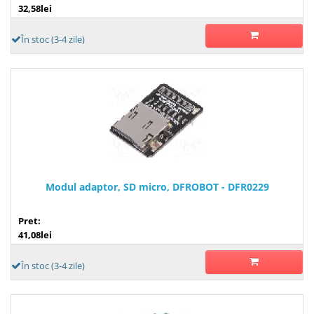
32,58lei
În stoc (3-4 zile)
Modul adaptor, SD micro, DFROBOT - DFR0229
Pret:
41,08lei
În stoc (3-4 zile)