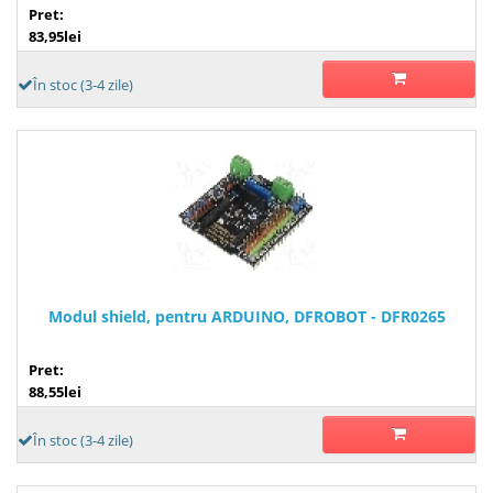
Pret:
83,95lei
În stoc (3-4 zile)
Modul shield, pentru ARDUINO, DFROBOT - DFR0265
Pret:
88,55lei
În stoc (3-4 zile)