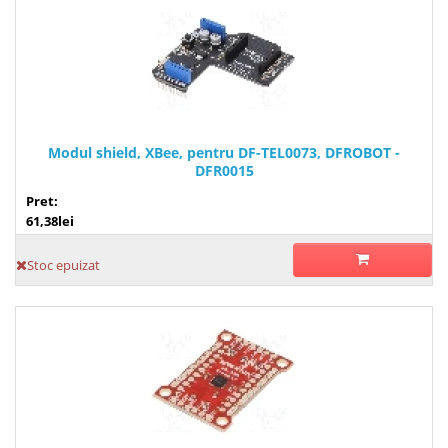
Modul shield, XBee, pentru DF-TEL0073, DFROBOT -
DFR0015
Pret:
61,38lei
Stoc epuizat