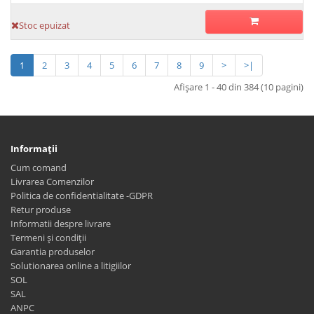
Stoc epuizat
1
2
3
4
5
6
7
8
9
>
>|
Afişare 1 - 40 din 384 (10 pagini)
Informaţii
Cum comand
Livrarea Comenzilor
Politica de confidentialitate -GDPR
Retur produse
Informatii despre livrare
Termeni și condiții
Garantia produselor
Solutionarea online a litigiilor
SOL
SAL
ANPC