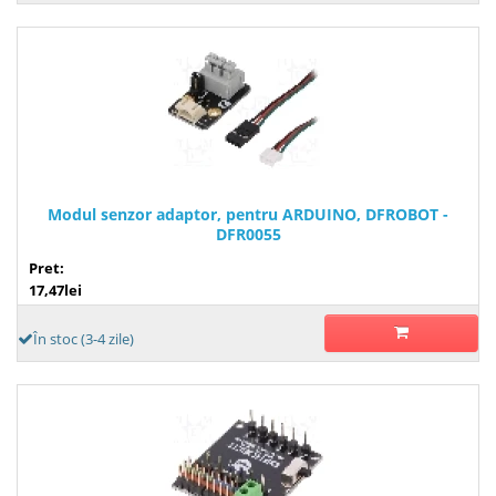
Modul senzor adaptor, pentru ARDUINO, DFROBOT -
DFR0055
Pret:
17,47lei
În stoc (3-4 zile)