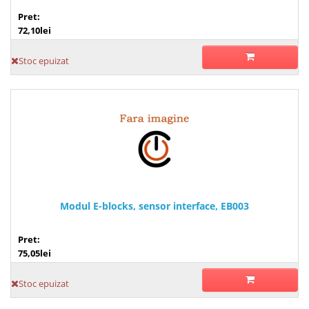
Pret:
72,10lei
Stoc epuizat
Modul E-blocks, sensor interface, EB003
Pret:
75,05lei
Stoc epuizat