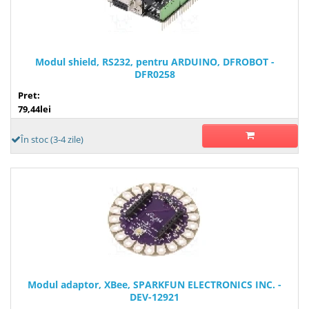
Modul shield, RS232, pentru ARDUINO, DFROBOT -
DFR0258
Pret:
79,44lei
În stoc (3-4 zile)
Modul adaptor, XBee, SPARKFUN ELECTRONICS INC. -
DEV-12921