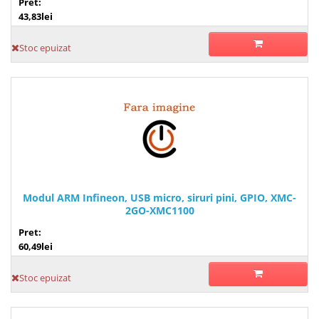
Pret:
43,83lei
Stoc epuizat
Modul ARM Infineon, USB micro, siruri pini, GPIO, XMC-
2GO-XMC1100
Pret:
60,49lei
Stoc epuizat