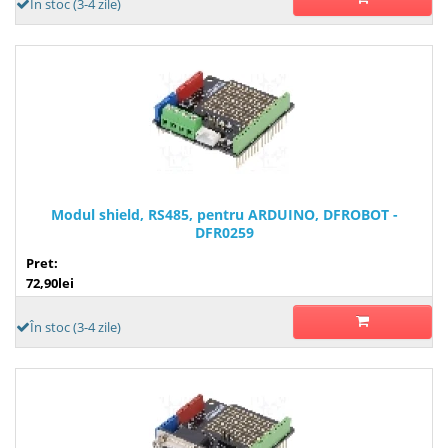
În stoc (3-4 zile)
Modul shield, RS485, pentru ARDUINO, DFROBOT -
DFR0259
Pret:
72,90lei
În stoc (3-4 zile)