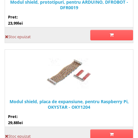
Modul shield, prototipuri, pentru ARDUINO, DFROBOT -
DFR0019
Pret:
23,99lei
Stoc epuizat
Modul shield, placa de expansiune, pentru Raspberry Pi,
OKYSTAR - OKY1204
Pret:
29,88lei
Stoc epuizat