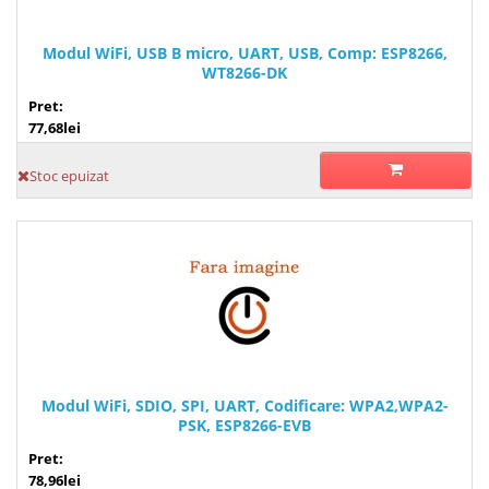
Modul WiFi, USB B micro, UART, USB, Comp: ESP8266,
WT8266-DK
Pret:
77,68lei
Stoc epuizat
Modul WiFi, SDIO, SPI, UART, Codificare: WPA2,WPA2-
PSK, ESP8266-EVB
Pret:
78,96lei