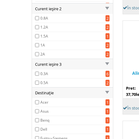
5.5mm
1
0.75A
1
În sto
Curent ieşire 2
0.8A
1
0.8A
2
1 A
5
1.2A
2
1.2A
1
1.5A
1
1.4A
1
1A
2
1.5 A
1
2A
2
1.5A
9
Curent ieşire 3
1.8A
1
Ali
0.3A
6
14A
1
0.5A
2
15A
1
Pret:
Destinaţie
37,70le
1A
11
Acer
1
2 A
1
În sto
Asus
1
2.1A
1
Benq
1
2.24A
1
Dell
1
2.25A
2
Fujitsu-Siemens
1