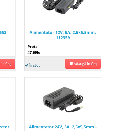
2653
Alimentator 12V, 5A, 2.5x5.5mm,
112359
Pret:
47,69lei
 în Coş
Adaugă în Coş
În stoc
ector
Alimentator 24V, 3A, 2,5x5,5mm -