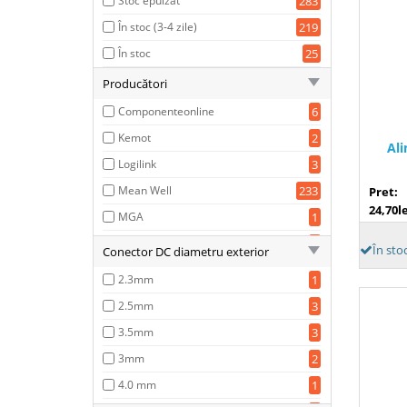
Stoc epuizat
283
În stoc (3-4 zile)
219
În stoc
25
Producători
Componenteonline
6
Kemot
2
Ali
Logilink
3
Mean Well
233
Pret:
24,70le
MGA
1
Minwa Electronics
1
În sto
Conector DC diametru exterior
OEM
119
2.3mm
1
Panasonic
1
2.5mm
3
Cellevia Power
39
3.5mm
3
Delta Electronics
1
3mm
2
Espe
35
4.0 mm
1
Liteon
1