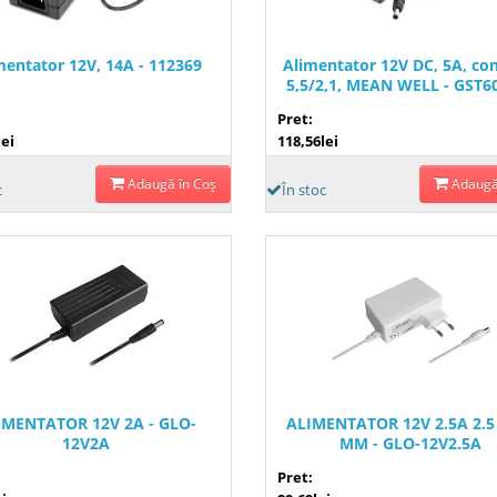
mentator 12V, 14A - 112369
Alimentator 12V DC, 5A, co
5,5/2,1, MEAN WELL - GST6
P1J
Pret:
lei
118,56lei
Adaugă în Coş
Adaugă
c
În stoc
IMENTATOR 12V 2A - GLO-
ALIMENTATOR 12V 2.5A 2.5 
12V2A
MM - GLO-12V2.5A
Pret: