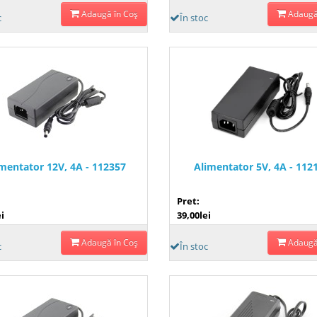
Adaugă în Coş
Adaugă
c
În stoc
mentator 12V, 4A - 112357
Alimentator 5V, 4A - 112
Pret:
i
39,00lei
Adaugă în Coş
Adaugă
c
În stoc