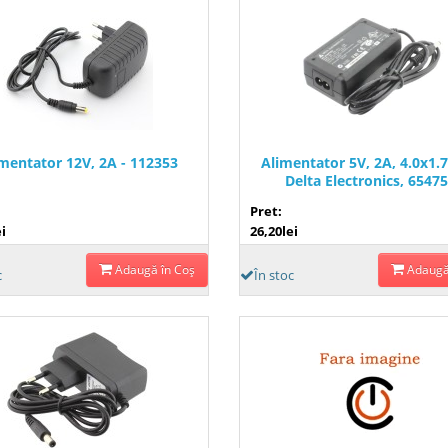
mentator 12V, 2A - 112353
Alimentator 5V, 2A, 4.0x1
Delta Electronics, 6547
Pret:
i
26,20lei
Adaugă în Coş
Adaugă
c
În stoc