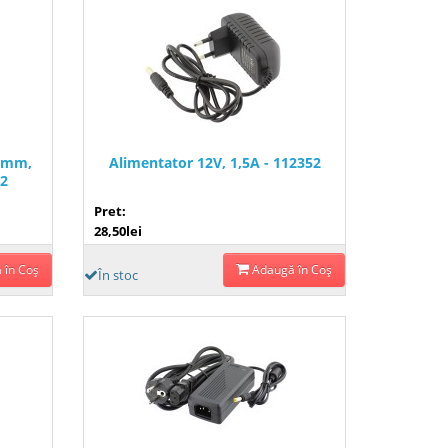
.7mm,
Alimentator 12V, 1,5A - 112352
52
Pret:
28,50lei
 în Coş
Adaugă în Coş
În stoc