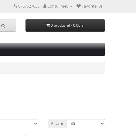
0757627635
Contul meu
Favorite (0)
0 produs(e) - 0,00lei
Afisare