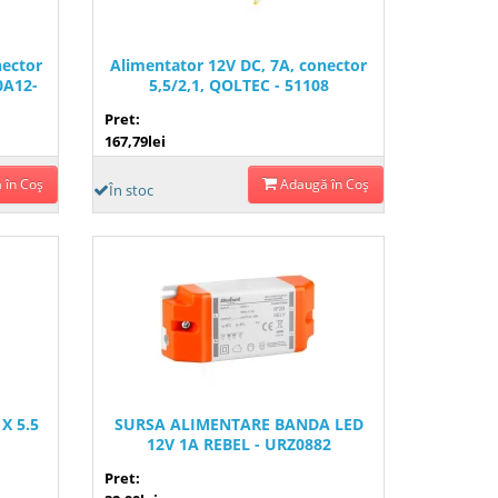
nector
Alimentator 12V DC, 7A, conector
0A12-
5,5/2,1, QOLTEC - 51108
Pret:
167,79lei
 în Coş
Adaugă în Coş
În stoc
X 5.5
SURSA ALIMENTARE BANDA LED
12V 1A REBEL - URZ0882
Pret: