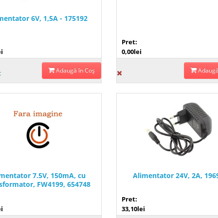
mentator 6V, 1,5A - 175192
Pret:
i
0,00lei
Adaugă în Coş
Adaugă
c
imentator 7.5V, 150mA, cu
Alimentator 24V, 2A, 196
sformator, FW4199, 654748
Pret:
i
33,10lei