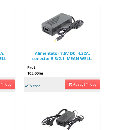
5A,
Alimentator 7.5V DC, 4.32A,
ELL,
conector 5,5/2,1, MEAN WELL,
9
GSM36B07-P1J, T117994
Pret:
105,00lei
 în Coş
Adaugă în Coş
În stoc