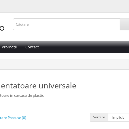
Promoții
Contact
entatoare universale
oare in carcasa de plastic
Sortare
are Produse (0)