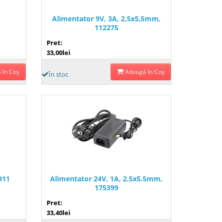
Alimentator 9V, 3A, 2,5x5,5mm,
112275
Pret:
33,00lei
 în Coş
Adaugă în Coş
În stoc
911
Alimentator 24V, 1A, 2.5x5.5mm,
175399
Pret:
33,40lei