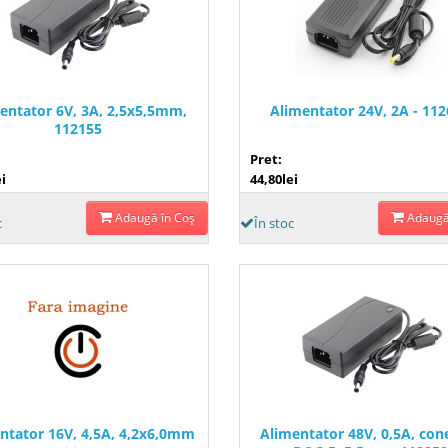
entator 6V, 3A, 2,5x5,5mm,
Alimentator 24V, 2A - 11
112155
Pret:
i
44,80lei
Adaugă în Coş
Adaugă
c
În stoc
ntator 16V, 4,5A, 4,2x6,0mm
Alimentator 48V, 0,5A, con