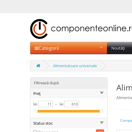
Categorii
Noutăți
Alimentatoare universale
Filtrează după
Alim
Preț
Alimentat
lei
–
lei
Compar
Status stoc