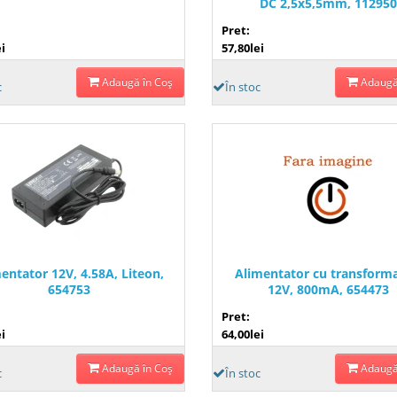
DC 2,5x5,5mm, 112950
Pret:
i
57,80lei
Adaugă în Coş
Adaugă
c
În stoc
entator 12V, 4.58A, Liteon,
Alimentator cu transforma
654753
12V, 800mA, 654473
Pret:
i
64,00lei
Adaugă în Coş
Adaugă
c
În stoc