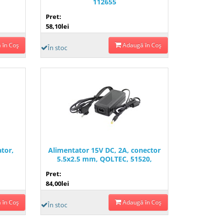
112655
Pret:
58,10lei
 în Coş
Adaugă în Coş
În stoc
tor,
Alimentator 15V DC, 2A, conector
5.5x2.5 mm, QOLTEC, 51520,
T118332
Pret:
84,00lei
 în Coş
Adaugă în Coş
În stoc