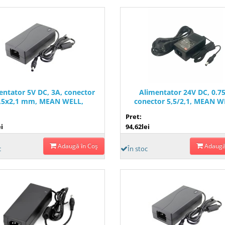
entator 5V DC, 3A, conector
Alimentator 24V DC, 0.7
,5x2,1 mm, MEAN WELL,
conector 5,5/2,1, MEAN W
GST18A05-P1J, T118123
GST18A24-P1J, T11812
Pret:
i
94,62lei
Adaugă în Coş
Adaugă
c
În stoc