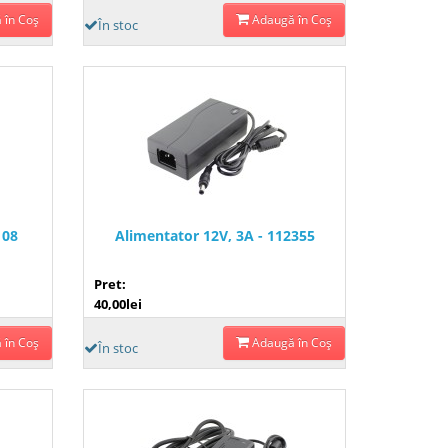
 în Coş
Adaugă în Coş
În stoc
108
Alimentator 12V, 3A - 112355
Pret:
40,00lei
 în Coş
Adaugă în Coş
În stoc