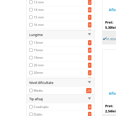
13 mm
2
Afi
14 mm
6
15 mm
1
Pret:
16 mm
5
5,30lei
18 mm
1
Lungime
În sto
19 mm
4
13mm
1
24mm
3
15mm
4
28 mm
1
19mm
2
44mm
1
20 mm
1
47mm
2
20mm
2
65mm
1
23 mm
2
Nivel dificultate
25mm
1
Mediu
29
Afi
30mm
3
Tip afisaj
31mm
1
Pret:
Cvadruplu
4
34mm
3
2,54lei
Dublu
7