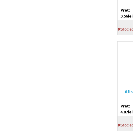
Pret:
3,56lei
Stoc e
Afi
Pret:
4,07lei
Stoc e