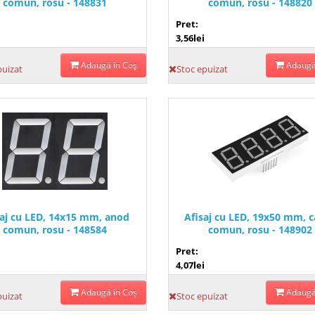
comun, rosu - 148831
comun, rosu - 148820
Pret:
3,56lei
Adaugă în Coş
Adaugă
puizat
Stoc epuizat
saj cu LED, 14x15 mm, anod
Afisaj cu LED, 19x50 mm, 
comun, rosu - 148584
comun, rosu - 148902
Pret:
4,07lei
Adaugă în Coş
Adaugă
puizat
Stoc epuizat