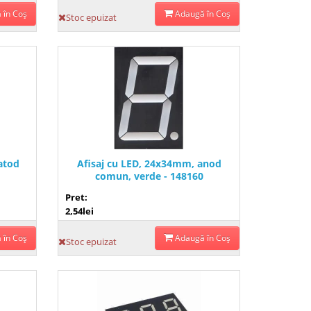
 în Coş
Adaugă în Coş
Stoc epuizat
atod
Afisaj cu LED, 24x34mm, anod
comun, verde - 148160
Pret:
2,54lei
 în Coş
Adaugă în Coş
Stoc epuizat