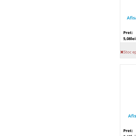
Afis
Pret:
5,08lei
Stoc e
Afi
Pret: