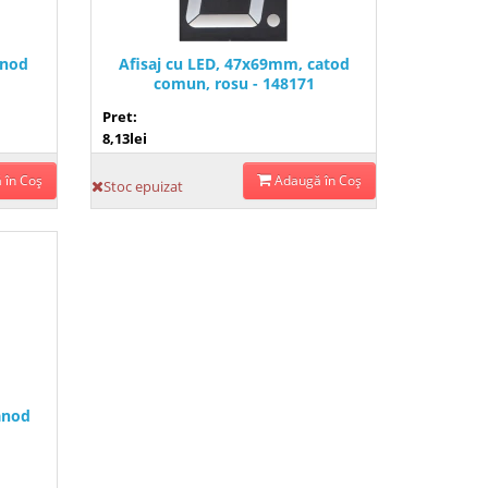
anod
Afisaj cu LED, 47x69mm, catod
comun, rosu - 148171
Pret:
8,13lei
 în Coş
Adaugă în Coş
Stoc epuizat
anod