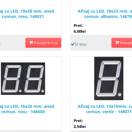
saj cu LED, 19x38 mm, anod
Afisaj cu LED, 10x23 mm, 
comun, rosu, 148821
comun, albastru, 14878
Pret:
6,00lei
Adaugă în Coş
Adaugă
c
În stoc
saj cu LED, 16x20 mm, anod
Afisaj cu LED, 13x19mm, c
comun, rosu - 148600
comun, verde - 14807
Pret:
2,54lei