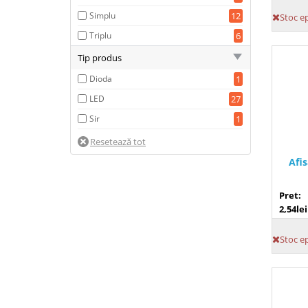
38mm
2
Simplu
12
Stoc e
40mm
1
Triplu
6
50mm
2
Tip produs
69mm
2
Dioda
1
8 mm
1
LED
27
85mm
1
Sir
1
Afi
Pret:
2,54lei
Stoc e