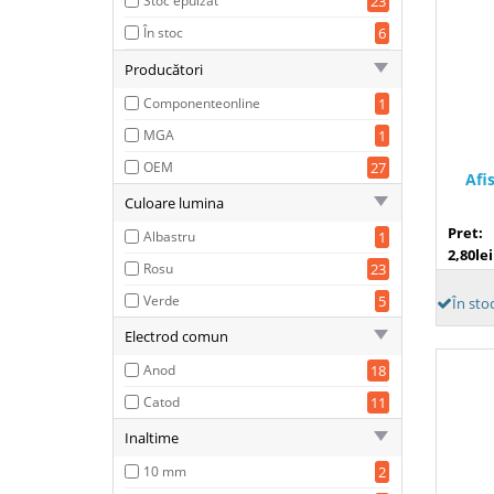
Stoc epuizat
23
În stoc
6
Producători
Componenteonline
1
MGA
1
OEM
27
Afi
Culoare lumina
Pret:
Albastru
1
2,80lei
Rosu
23
Verde
5
În sto
Electrod comun
Anod
18
Catod
11
Inaltime
10 mm
2