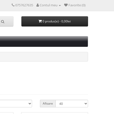
0757627635
Contul meu
Favorite (0)
0 produs(e) - 0,00lei
Afisare