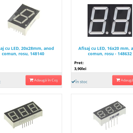
saj cu LED, 20x28mm, anod
Afisaj cu LED, 16x20 mm, 
comun, rosu, 148140
comun, rosu - 148632
Pret:
3,90lei
Adaugă în Coş
Adaugă
c
În stoc