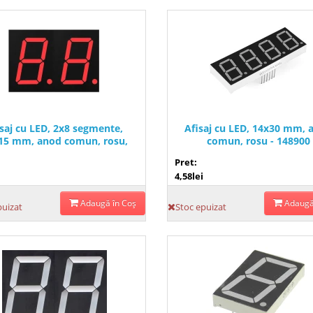
isaj cu LED, 2x8 segmente,
Afisaj cu LED, 14x30 mm, 
15 mm, anod comun, rosu,
comun, rosu - 148900
155800
Pret:
4,58lei
Adaugă în Coş
Adaugă
puizat
Stoc epuizat