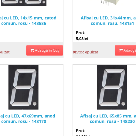
aj cu LED, 14x15 mm, catod
Afisaj cu LED, 31x44mm, 
comun, rosu - 148586
comun, rosu, 148151
Pret:
5,08lei
Adaugă în Coş
Adaugă
puizat
Stoc epuizat
saj cu LED, 47x69mm, anod
Afisaj cu LED, 65x85 mm, 
comun, rosu - 148170
comun, rosu - 148230
Pret: