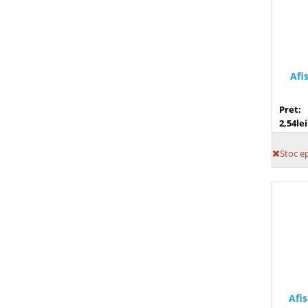
Afi
Pret:
2,54lei
Stoc e
Afi