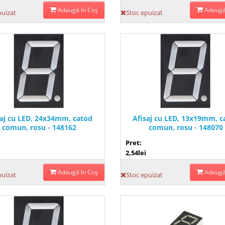
Adaugă în Coş
Adaugă
puizat
Stoc epuizat
saj cu LED, 24x34mm, catod
Afisaj cu LED, 13x19mm, c
comun, rosu - 148162
comun, rosu - 148070
Pret:
2,54lei
Adaugă în Coş
Adaugă
puizat
Stoc epuizat