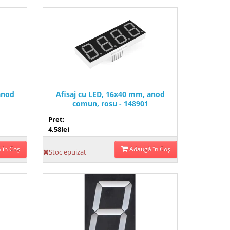
anod
Afisaj cu LED, 16x40 mm, anod
comun, rosu - 148901
Pret:
4,58lei
 în Coş
Adaugă în Coş
Stoc epuizat