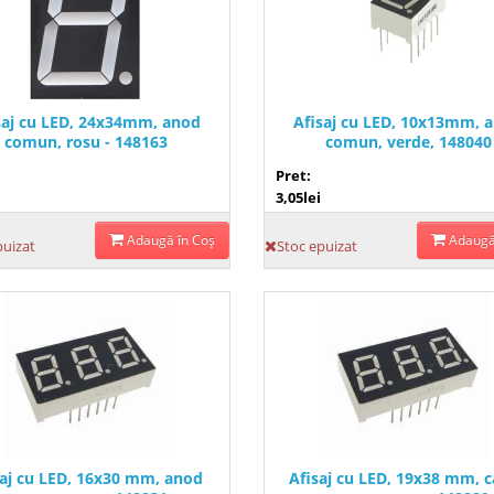
saj cu LED, 24x34mm, anod
Afisaj cu LED, 10x13mm, 
comun, rosu - 148163
comun, verde, 148040
Pret:
3,05lei
Adaugă în Coş
Adaugă
puizat
Stoc epuizat
saj cu LED, 16x30 mm, anod
Afisaj cu LED, 19x38 mm, 