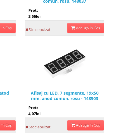
comun, rosu, 148037
Pret:
3,56lei
 în Coş
Adaugă în Coş
Stoc epuizat
catod
Afisaj cu LED, 7 segmente, 19x50
mm, anod comun, rosu - 148903
Pret:
4,07lei
 în Coş
Adaugă în Coş
Stoc epuizat