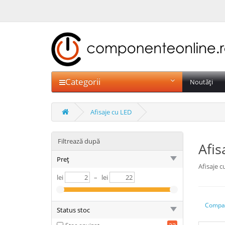
Categorii
Noutăți
Afisaje cu LED
Filtrează după
Afis
Preț
Afisaje c
lei
–
lei
Compar
Status stoc