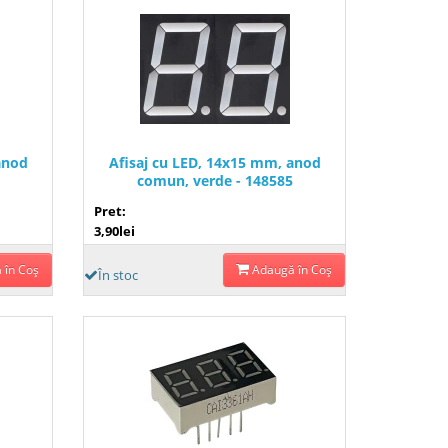
anod
Afisaj cu LED, 14x15 mm, anod
comun, verde - 148585
Pret:
3,90lei
 în Coş
Adaugă în Coş
În stoc