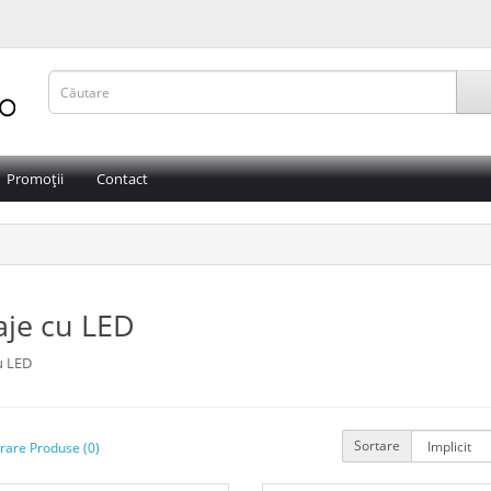
Promoții
Contact
aje cu LED
u LED
Sortare
are Produse (0)