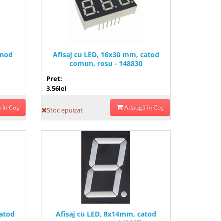
anod
Afisaj cu LED, 16x30 mm, catod
comun, rosu - 148830
Pret:
3,56lei
 în Coş
Adaugă în Coş
Stoc epuizat
catod
Afisaj cu LED, 8x14mm, catod