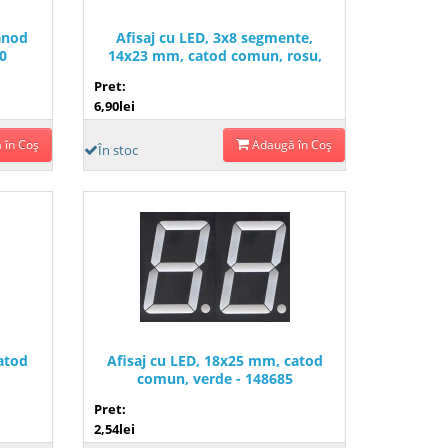
anod
Afisaj cu LED, 3x8 segmente,
0
14x23 mm, catod comun, rosu,
148810
Pret:
6,90lei
 în Coş
Adaugă în Coş
În stoc
atod
Afisaj cu LED, 18x25 mm, catod
1
comun, verde - 148685
Pret:
2,54lei