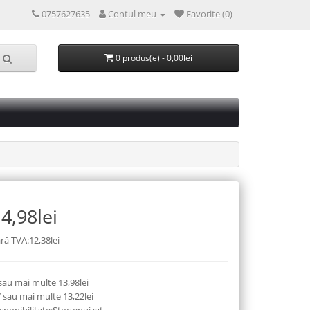
0757627635
Contul meu
Favorite (0)
0 produs(e) - 0,00lei
4,98lei
ră TVA:12,38lei
sau mai multe 13,98lei
 sau mai multe 13,22lei
sponibilitate:Stoc epuizat