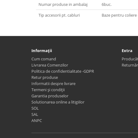
Numar produse in ambalaj
6buc.
Tip accesorii pt. cabluri
Baze pentru coliere
Informaţii
Extra
Cum comand
Producăt
Livrarea Comenzilor
Returnăr
Politica de confidentialitate -GDPR
Retur produse
Informatii despre livrare
Termeni și condiții
Garantia produselor
Solutionarea online a litigiilor
SOL
SAL
ANPC