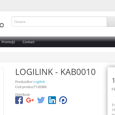
Promoții
Contact
LOGILINK - KAB0010
1
Producător
Logilink
Cod produs:T120360
Fă
Distribuie
3 
17
Di