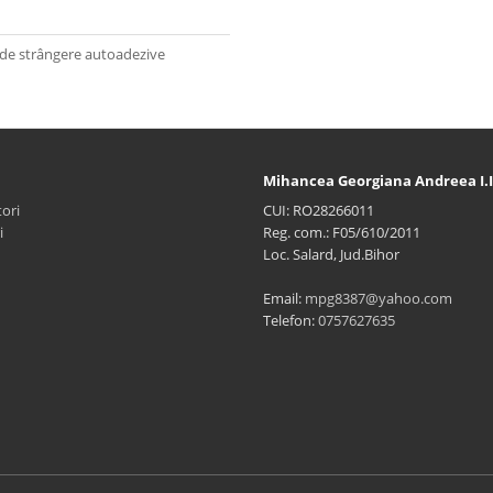
 de strângere autoadezive
Mihancea Georgiana Andreea I.I
ori
CUI: RO28266011
i
Reg. com.: F05/610/2011
Loc. Salard, Jud.Bihor
Email:
mpg8387@yahoo.com
Telefon:
0757627635