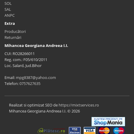
SOL
SAL
ANPC
Extra
Producători
Returnări
Mihancea Georgiana Andreea I.I.
CUI: RO28266011
Reg. com.: F05/610/2011
Loc. Salard, Jud.Bihor
Email:
mpg8387@yahoo.com
Telefon:
0757627635
Realizat si optimizat SEO de
https://mixtservices.ro
Mihancea Georgiana Andreea I.I. © 2026