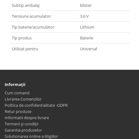
Subtip ambalaj
blister
Tensiune acumulator
3.6 V
Tip baterie/acumulator
Lithium
Tip produs
Baterie
Utilizat pentru
Universal
Informaţii
Cum comand
Livrarea Comenzilor
Politica de confidentialitate -GDPR
Retur produse
Informatii despre livrare
Termeni și condiții
Garantia produselor
Solutionarea online a litigiilor