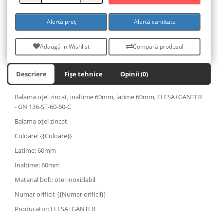
Alertă preț
Alertă cantitate
Adaugă in Wishlist
Compară produsul
Descriere
Fișe tehnice
Opinii (0)
Balama oţel zincat, inaltime 60mm, latime 60mm, ELESA+GANTER
- GN 136-ST-60-60-C
Balama oţel zincat
Culoare: {{Culoare}}
Latime: 60mm
Inaltime: 60mm
Material bolt: otel inoxidabil
Numar orificii: {{Numar orificii}}
Producator: ELESA+GANTER