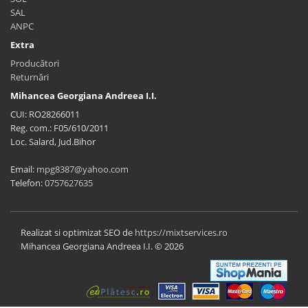
SAL
ANPC
Extra
Producători
Returnări
Mihancea Georgiana Andreea I.I.
CUI: RO28266011
Reg. com.: F05/610/2011
Loc. Salard, Jud.Bihor
Email:
mpg8387@yahoo.com
Telefon:
0757627635
Realizat si optimizat SEO de
https://mixtservices.ro
Mihancea Georgiana Andreea I.I. © 2026