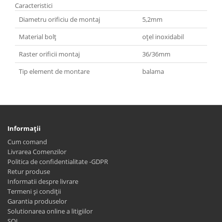
Caracteristici
Diametru orificiu de montaj
5,2mm
Material bolţ
oțel inoxidabil
Raster orificii montaj
36/36mm
Tip element de montare
balama
Informaţii
Cum comand
Livrarea Comenzilor
Politica de confidentialitate -GDPR
Retur produse
Informatii despre livrare
Termeni și condiții
Garantia produselor
Solutionarea online a litigiilor
SOL