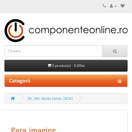
0 produs(e) - 0,00lei
Categorii
3V, 2W, dioda zener, DO41