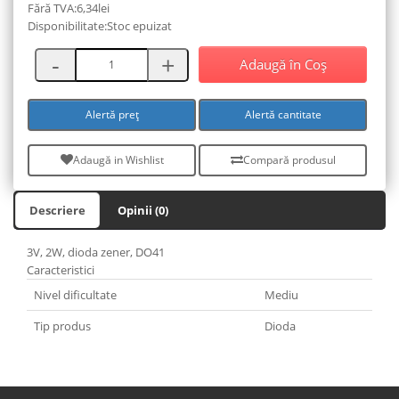
Fără TVA:6,34lei
Disponibilitate:Stoc epuizat
Adaugă în Coş
Alertă preț
Alertă cantitate
Adaugă in Wishlist
Compară produsul
Descriere
Opinii (0)
3V, 2W, dioda zener, DO41
Caracteristici
Nivel dificultate
Mediu
Tip produs
Dioda