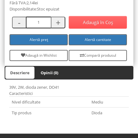
Fără TVA:2,14lei
Disponibilitate:Stoc epuizat
Adaugă în Coş
Alertă preț
Alertă cantitate
Adaugă in Wishlist
Compară produsul
Descriere
Opinii (0)
39V, 2W, dioda zener, DO41
Caracteristici
Nivel dificultate
Mediu
Tip produs
Dioda