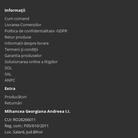
Informaţii
Cum comand
Livrarea Comenzilor
Politica de confidentialitate -GDPR
Retur produse
Informatii despre livrare
Termeni și condiții
Garantia produselor
Solutionarea online a litigiilor
SOL
SAL
ANPC
Extra
Producători
Returnări
Mihancea Georgiana Andreea I.I.
CUI: RO28266011
Reg. com.: F05/610/2011
Loc. Salard, Jud.Bihor