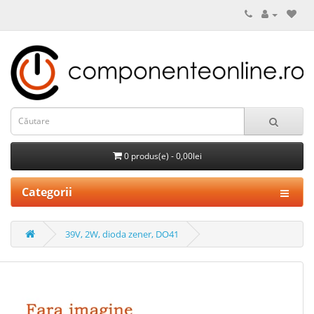
0 produs(e) - 0,00lei
Categorii
39V, 2W, dioda zener, DO41