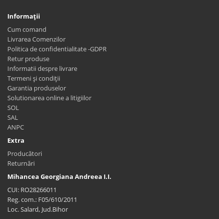
Informaţii
Cum comand
Livrarea Comenzilor
Politica de confidentialitate -GDPR
Retur produse
Informatii despre livrare
Termeni și condiții
Garantia produselor
Solutionarea online a litigiilor
SOL
SAL
ANPC
Extra
Producători
Returnări
Mihancea Georgiana Andreea I.I.
CUI: RO28266011
Reg. com.: F05/610/2011
Loc. Salard, Jud.Bihor