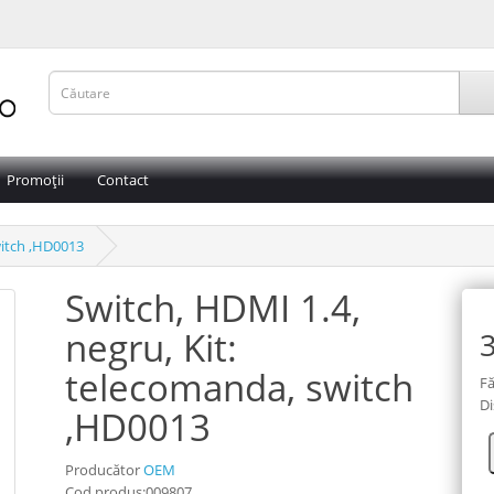
Promoții
Contact
witch ,HD0013
Switch, HDMI 1.4,
negru, Kit:
3
telecomanda, switch
Fă
Di
,HD0013
Producător
OEM
Cod produs:009807