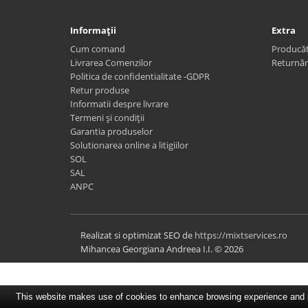
Informaţii
Extra
Cum comand
Producăt
Livrarea Comenzilor
Returnăr
Politica de confidentialitate -GDPR
Retur produse
Informatii despre livrare
Termeni și condiții
Garantia produselor
Solutionarea online a litigiilor
SOL
SAL
ANPC
Realizat si optimizat SEO de
https://mixtservices.ro
Mihancea Georgiana Andreea I.I. © 2026
This website makes use of cookies to enhance browsing experience and pr