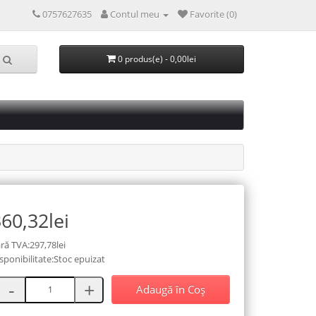
0757627635
Contul meu
Favorite (0)
0 produs(e) - 0,00lei
60,32lei
ră TVA:297,78lei
sponibilitate:Stoc epuizat
Adaugă în Coş