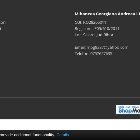
Mihancea Georgiana Andreea I.I
ori
CUI: RO28266011
i
Reg. com.: F05/610/2011
Loc. Salard, Jud.Bihor
Email:
mpg8387@yahoo.com
Telefon:
0757627635
ovide additional functionality.
Details