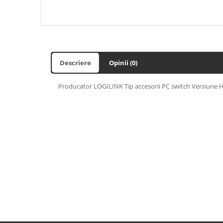
Descriere
Opinii (0)
Producator LOGILINK Tip accesorii PC switch Versiune 