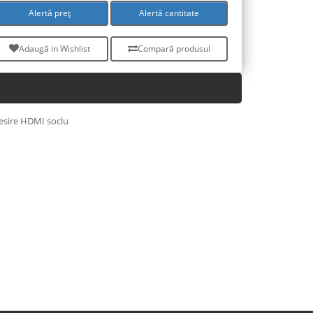
Alertă preț
Alertă cantitate
Adaugă in Wishlist
Compară produsul
esire HDMI soclu