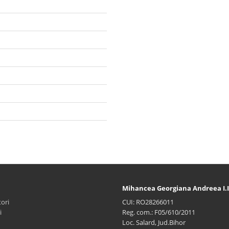
Mihancea Georgiana Andreea I.I
ori
CUI: RO28266011
i
Reg. com.: F05/610/2011
Loc. Salard, Jud.Bihor