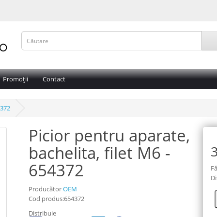
Promoții
Contact
4372
Picior pentru aparate,
bachelita, filet M6 -
3
654372
Fă
Di
Producător
OEM
Cod produs:654372
Distribuie