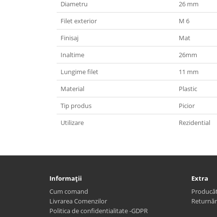
Diametru
26 mm
Filet exterior
M 6
Finisaj
Mat
Inaltime
26mm
Lungime filet
11 mm
Material
Plastic
Tip produs
Picior
Utilizare
Rezidential
Informaţii
Extra
Cum comand
Producăt
Livrarea Comenzilor
Returnăr
Politica de confidentialitate -GDPR