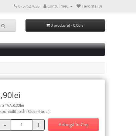
0757627635
Contul meu
Favorite (0)
0 produs(e) - 0,00lei
,90lei
ră TVA:3,22lei
sponibilitate:În Stoc (4 buc.)
Adaugă în Coş