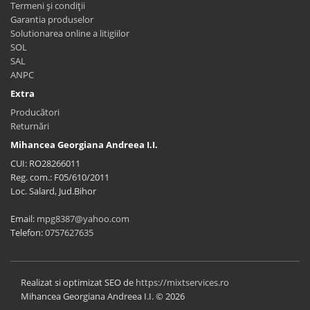
Termeni și condiții
Garantia produselor
Solutionarea online a litigiilor
SOL
SAL
ANPC
Extra
Producători
Returnări
Mihancea Georgiana Andreea I.I.
CUI: RO28266011
Reg. com.: F05/610/2011
Loc. Salard, Jud.Bihor
Email:
mpg8387@yahoo.com
Telefon:
0757627635
Realizat si optimizat SEO de
https://mixtservices.ro
Mihancea Georgiana Andreea I.I. © 2026