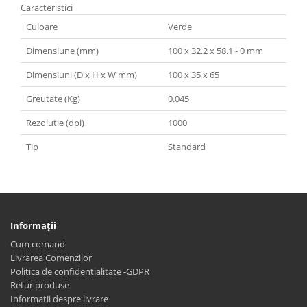
Caracteristici
Culoare
Verde
Dimensiune (mm)
100 x 32.2 x 58.1 - 0 mm
Dimensiuni (D x H x W mm)
100 x 35 x 65
Greutate (Kg)
0.045
Rezolutie (dpi)
1000
Tip
Standard
Informaţii
Cum comand
Livrarea Comenzilor
Politica de confidentialitate -GDPR
Retur produse
Informatii despre livrare