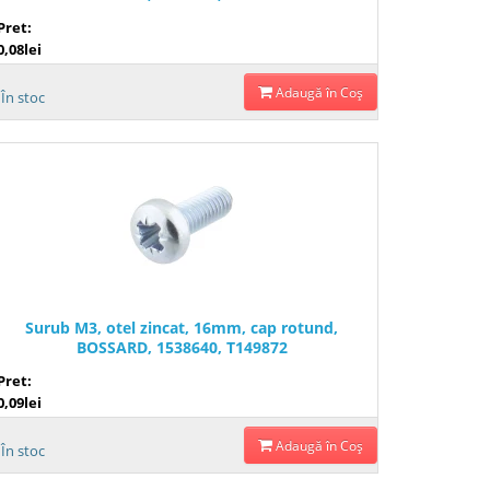
Pret:
0,08lei
Adaugă în Coş
În stoc
Surub M3, otel zincat, 16mm, cap rotund,
BOSSARD, 1538640, T149872
Pret:
0,09lei
Adaugă în Coş
În stoc