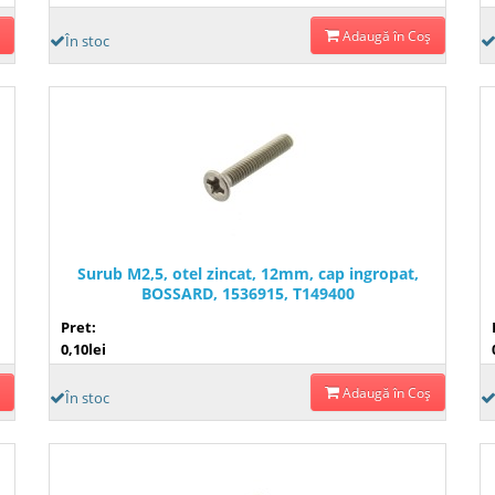
Adaugă în Coş
În stoc
Surub M2,5, otel zincat, 12mm, cap ingropat,
BOSSARD, 1536915, T149400
Pret:
0,10lei
Adaugă în Coş
În stoc