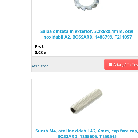
Saiba dintata in exterior, 3.2x6x0.4mm, otel
inoxidabil A2, BOSSARD, 1486799, T211057
Pret:
0,08lei
Adaugă în Coş
În stoc
Surub M4, otel inoxidabil A2, 6mm, cap fara cap
BOSSARD, 1235605, T150545