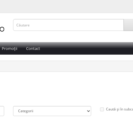
Promoții
Contact
Caută și în subc