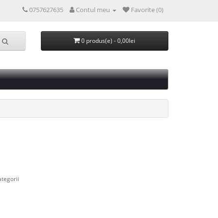
0757627635
Contul meu
Favorite (0)
0 produs(e) - 0,00lei
ategorii