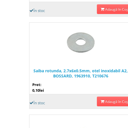
Adaugă în Coş
În stoc
Saiba rotunda, 2.7x6x0.5mm, otel inoxidabil A2,
BOSSARD, 1963910, T210676
Pret:
0,10lei
Adaugă în Coş
În stoc