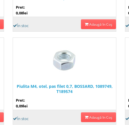
Pret:
0,08lei
Adaugă în Coş
În stoc
Piulita M4, otel, pas filet 0,7, BOSSARD, 1089749,
T189574
Pret:
0,09lei
Adaugă în Coş
În stoc