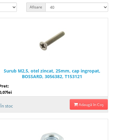
Afisare
Surub M2,5, otel zincat, 25mm, cap ingropat,
BOSSARD, 3056382, T153121
Pret:
0,07lei
Adaugă în Coş
În stoc