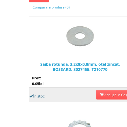
Comparare produse (0)
Saiba rotunda, 3.2x8x0.8mm, otel zincat,
BOSSARD, 8027455, T210770
Pret:
0,05lei
Adaugă în Coş
În stoc