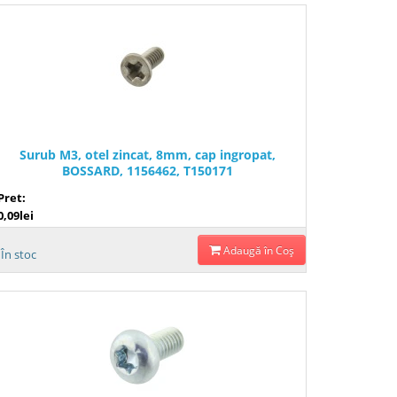
Surub M3, otel zincat, 8mm, cap ingropat,
BOSSARD, 1156462, T150171
Pret:
0,09lei
Adaugă în Coş
În stoc