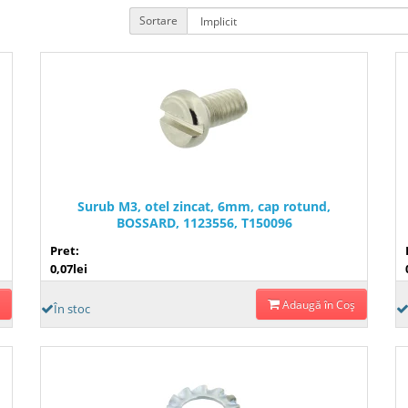
Sortare
Surub M3, otel zincat, 6mm, cap rotund,
BOSSARD, 1123556, T150096
Pret:
0,07lei
Adaugă în Coş
În stoc