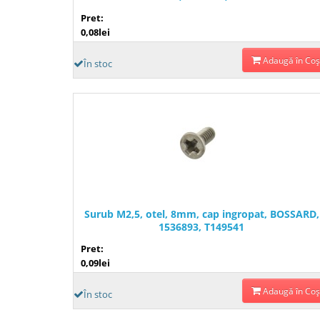
Pret:
0,08lei
Adaugă în Coş
În stoc
Surub M2,5, otel, 8mm, cap ingropat, BOSSARD,
1536893, T149541
Pret:
0,09lei
Adaugă în Coş
În stoc