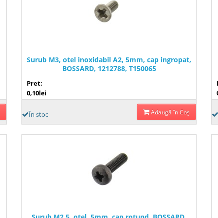
Surub M3, otel inoxidabil A2, 5mm, cap ingropat,
BOSSARD, 1212788, T150065
Pret:
0,10lei
Adaugă în Coş
În stoc
Surub M2,5, otel, 5mm, cap rotund, BOSSARD,