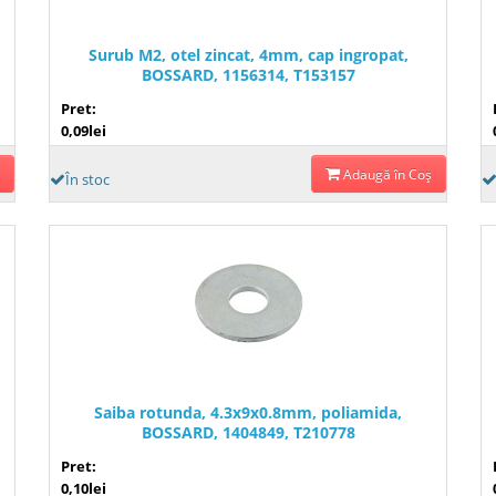
Surub M2, otel zincat, 4mm, cap ingropat,
BOSSARD, 1156314, T153157
Pret:
0,09lei
Adaugă în Coş
În stoc
Saiba rotunda, 4.3x9x0.8mm, poliamida,
BOSSARD, 1404849, T210778
Pret:
0,10lei