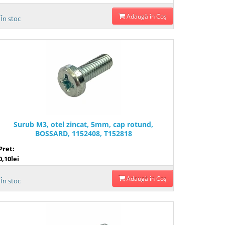
Adaugă în Coş
În stoc
Surub M3, otel zincat, 5mm, cap rotund,
BOSSARD, 1152408, T152818
Pret:
0,10lei
Adaugă în Coş
În stoc