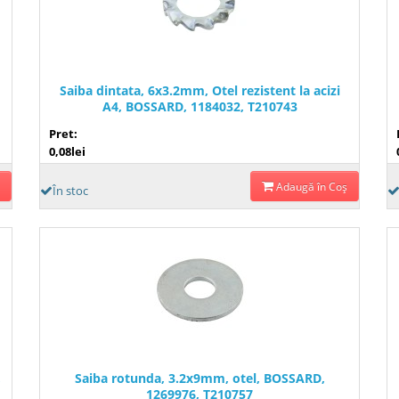
Saiba dintata, 6x3.2mm, Otel rezistent la acizi
A4, BOSSARD, 1184032, T210743
Pret:
0,08lei
Adaugă în Coş
În stoc
,
Saiba rotunda, 3.2x9mm, otel, BOSSARD,
1269976, T210757