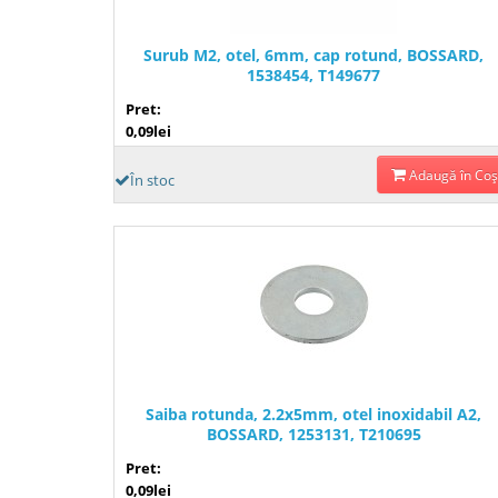
Surub M2, otel, 6mm, cap rotund, BOSSARD,
1538454, T149677
Pret:
0,09lei
Adaugă în Coş
În stoc
Saiba rotunda, 2.2x5mm, otel inoxidabil A2,
BOSSARD, 1253131, T210695
Pret:
0,09lei