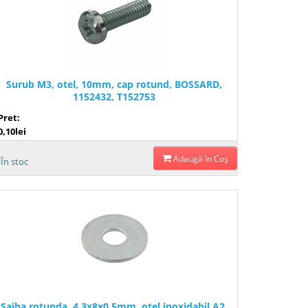
Surub M3, otel, 10mm, cap rotund, BOSSARD,
1152432, T152753
Pret:
0,10lei
Adaugă în Coş
În stoc
Saiba rotunda, 4.3x8x0.5mm, otel inoxidabil A2,