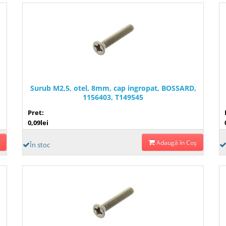
Surub M2,5, otel, 8mm, cap ingropat, BOSSARD,
1156403, T149545
Pret:
0,09lei
Adaugă în Coş
În stoc