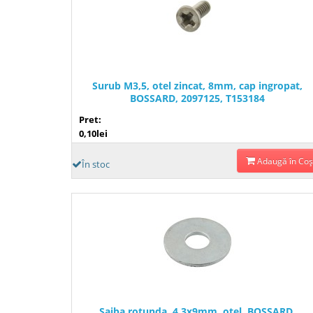
Surub M3,5, otel zincat, 8mm, cap ingropat,
BOSSARD, 2097125, T153184
Pret:
0,10lei
Adaugă în Coş
În stoc
Saiba rotunda, 4.3x9mm, otel, BOSSARD,