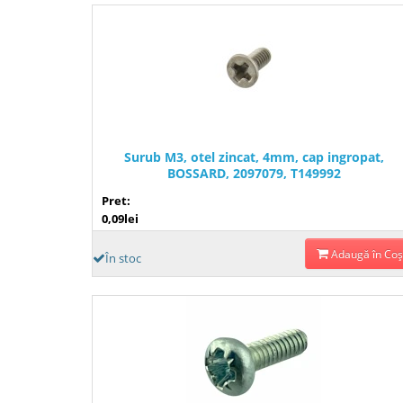
Surub M3, otel zincat, 4mm, cap ingropat,
BOSSARD, 2097079, T149992
Pret:
0,09lei
Adaugă în Coş
În stoc