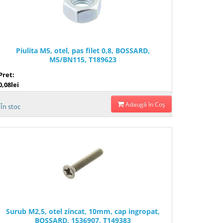
Piulita M5, otel, pas filet 0,8, BOSSARD,
M5/BN115, T189623
Pret:
0,08lei
Adaugă în Coş
În stoc
Surub M2,5, otel zincat, 10mm, cap ingropat,
BOSSARD, 1536907, T149383