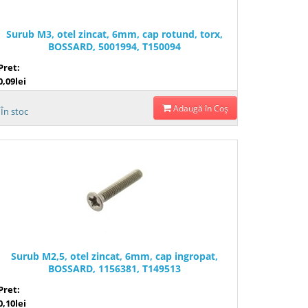
Surub M3, otel zincat, 6mm, cap rotund, torx,
BOSSARD, 5001994, T150094
Pret:
0,09lei
Adaugă în Coş
În stoc
Surub M2,5, otel zincat, 6mm, cap ingropat,
BOSSARD, 1156381, T149513
Pret:
0,10lei