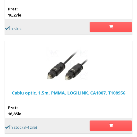
Pret:
16,27lei
În stoc
Cablu optic, 1.5m, PMMA, LOGILINK, CA1007, T108956
Pret:
16,85lei
În stoc (3-4 zile)