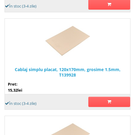
În stoc (3-4 zile)
Cablaj simplu placat, 120x170mm, grosime 1.5mm,
T139928
Pret:
15,32lei
În stoc (3-4 zile)