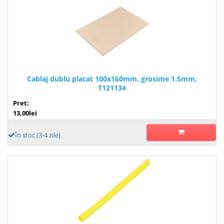
Cablaj dublu placat 100x160mm, grosime 1.5mm,
T121134
Pret:
13,00lei
În stoc (3-4 zile)