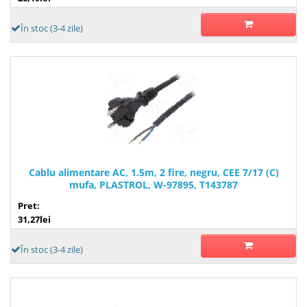
În stoc (3-4 zile)
Cablu alimentare AC, 1.5m, 2 fire, negru, CEE 7/17 (C)
mufa, PLASTROL, W-97895, T143787
Pret:
31,27lei
În stoc (3-4 zile)