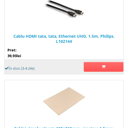
Cablu HDMI tata, tata, Ethernet UHD, 1.5m, Philips,
L102144
Pret:
39,93lei
În stoc (3-4 zile)