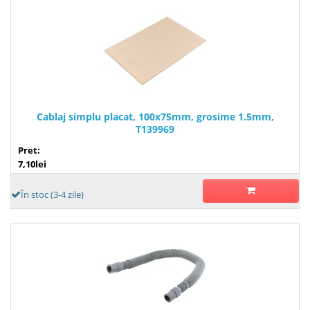
Cablaj simplu placat, 100x75mm, grosime 1.5mm,
T139969
Pret:
7,10lei
În stoc (3-4 zile)