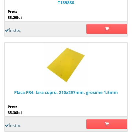
T139880
Pret:
33,29lei
În stoc
Placa FR4, fara cupru, 210x297mm, grosime 1.5mm
Pret:
35,30lei
În stoc