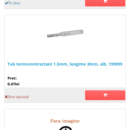
În stoc
Tub termocontractant 1.5mm, lungime 30cm, alb, 199099
Pret:
0,41lei
Stoc epuizat