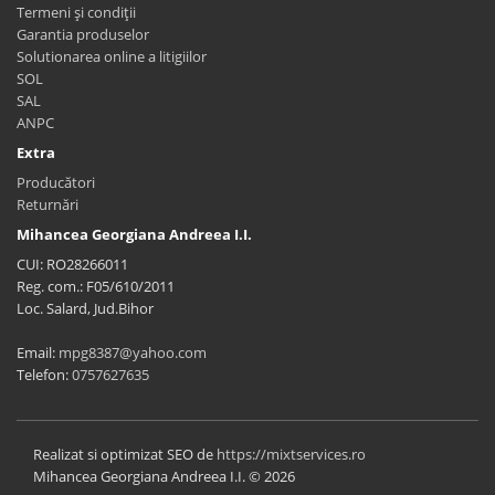
Termeni și condiții
Garantia produselor
Solutionarea online a litigiilor
SOL
SAL
ANPC
Extra
Producători
Returnări
Mihancea Georgiana Andreea I.I.
CUI: RO28266011
Reg. com.: F05/610/2011
Loc. Salard, Jud.Bihor
Email:
mpg8387@yahoo.com
Telefon:
0757627635
Realizat si optimizat SEO de
https://mixtservices.ro
Mihancea Georgiana Andreea I.I. © 2026