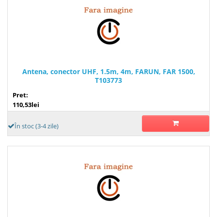
Antena, conector UHF, 1.5m, 4m, FARUN, FAR 1500,
T103773
Pret:
110,53lei
În stoc (3-4 zile)