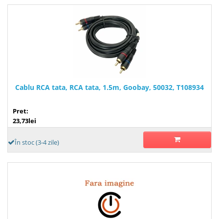
Cablu RCA tata, RCA tata, 1.5m, Goobay, 50032, T108934
Pret:
23,73lei
În stoc (3-4 zile)