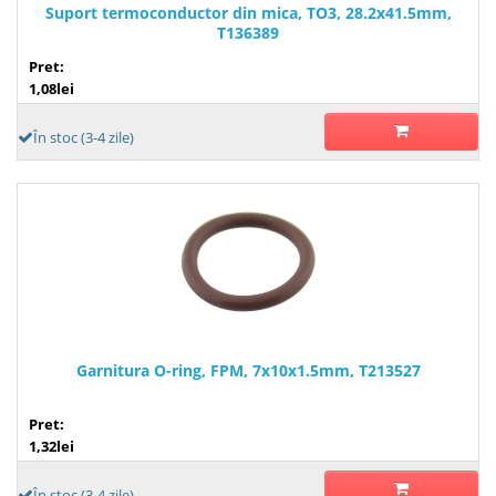
Suport termoconductor din mica, TO3, 28.2x41.5mm,
T136389
Pret:
1,08lei
În stoc (3-4 zile)
Garnitura O-ring, FPM, 7x10x1.5mm, T213527
Pret:
1,32lei
În stoc (3-4 zile)