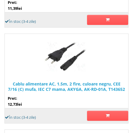
Pret:
11,39lei
În stoc (3-4 zile)
Cablu alimentare AC, 1.5m, 2 fire, culoare negru, CEE
7/16 (C) mufa, IEC C7 mama, AKYGA, AK-RD-01A, T143652
Pret:
12,73lei
În stoc (3-4 zile)