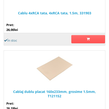
Cablu 4xRCA tata, 4xRCA tata, 1.5m, 331903
Pret:
26,00lei
În stoc
Cablaj dublu placat 160x233mm, grosime 1.5mm,
T121152
Pret:
26,19lei