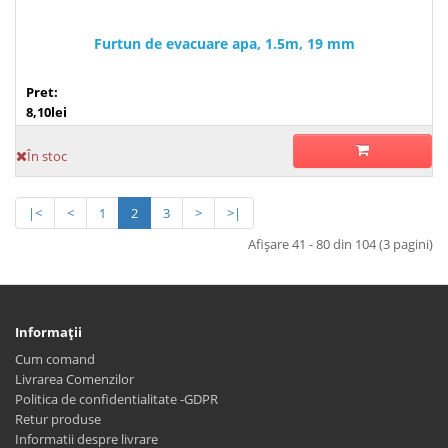
Furtun de evacuare apa, 1.5m, 19 mm
Pret:
8,10lei
În stoc
|<
<
1
2
3
>
>|
Afişare 41 - 80 din 104 (3 pagini)
Informaţii
Cum comand
Livrarea Comenzilor
Politica de confidentialitate -GDPR
Retur produse
Informatii despre livrare