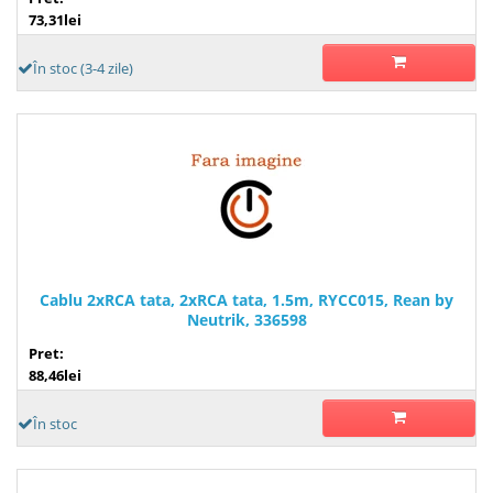
73,31lei
În stoc (3-4 zile)
Cablu 2xRCA tata, 2xRCA tata, 1.5m, RYCC015, Rean by
Neutrik, 336598
Pret:
88,46lei
În stoc