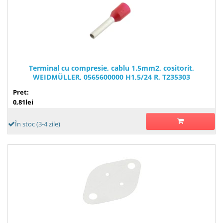
Terminal cu compresie, cablu 1.5mm2, cositorit,
WEIDMÜLLER, 0565600000 H1,5/24 R, T235303
Pret:
0,81lei
În stoc (3-4 zile)