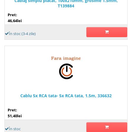
Cablaj simplu placat, 100x210mm, grosime 1.5mm,
T139884
Pret:
46,64lei
În stoc (3-4 zile)
Cablu 5x RCA tata- 5x RCA tata, 1.5m, 336632
Pret:
51,40lei
În stoc