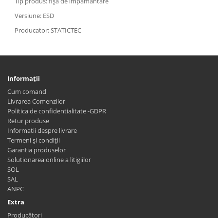
Tip produs: fişa de impamantare
Versiune: ESD
Producator: STATICTEC
Informaţii
Cum comand
Livrarea Comenzilor
Politica de confidentialitate -GDPR
Retur produse
Informatii despre livrare
Termeni și condiții
Garantia produselor
Solutionarea online a litigiilor
SOL
SAL
ANPC
Extra
Producători