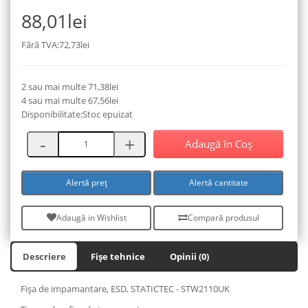
88,01lei
Fără TVA:72,73lei
2 sau mai multe 71,38lei
4 sau mai multe 67,56lei
Disponibilitate:Stoc epuizat
Adaugă în Coş
Alertă preț
Alertă cantitate
Adaugă in Wishlist
Compară produsul
Descriere
Fișe tehnice
Opinii (0)
Fişa de impamantare, ESD, STATICTEC - STW2110UK