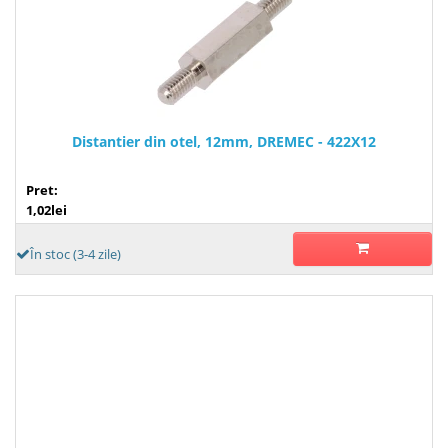
Distantier din otel, 12mm, DREMEC - 422X12
Pret:
1,02lei
În stoc (3-4 zile)