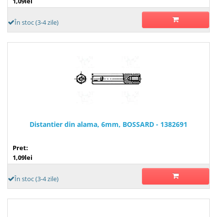
1,09lei
În stoc (3-4 zile)
Distantier din alama, 6mm, BOSSARD - 1382691
Pret:
1,09lei
În stoc (3-4 zile)