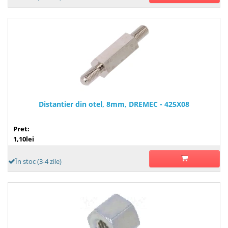
Distantier din otel, 8mm, DREMEC - 425X08
Pret:
1,10lei
În stoc (3-4 zile)