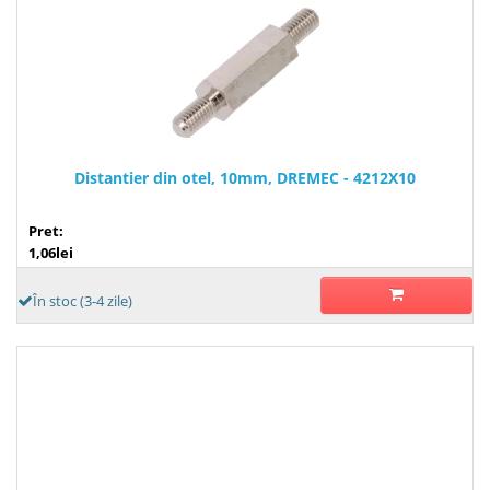
Distantier din otel, 10mm, DREMEC - 4212X10
Pret:
1,06lei
În stoc (3-4 zile)