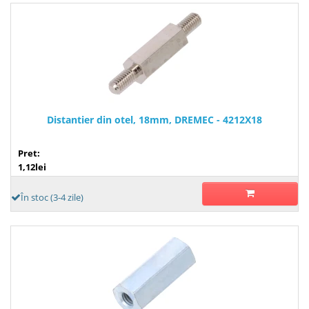
Distantier din otel, 18mm, DREMEC - 4212X18
Pret:
1,12lei
În stoc (3-4 zile)