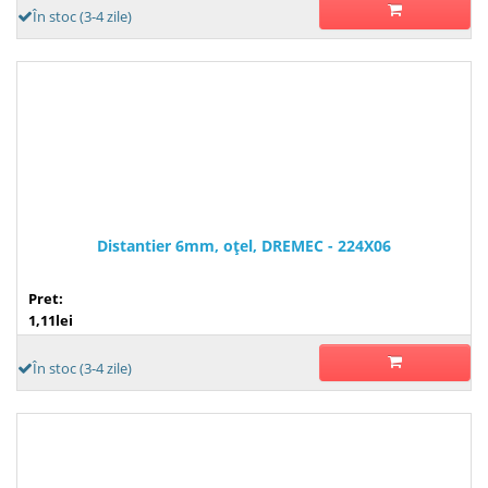
În stoc (3-4 zile)
Distantier 6mm, oţel, DREMEC - 224X06
Pret:
1,11lei
În stoc (3-4 zile)