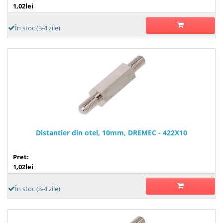
1,02lei
În stoc (3-4 zile)
Distantier din otel, 10mm, DREMEC - 422X10
Pret:
1,02lei
În stoc (3-4 zile)