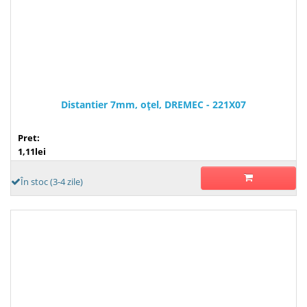
Distantier 7mm, oţel, DREMEC - 221X07
Pret:
1,11lei
În stoc (3-4 zile)