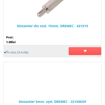
Distantier din otel, 15mm, DREMEC - 421X15
Pret:
1,08lei
În stoc (3-4 zile)
Distantier 5mm, oţel, DREMEC - 221X05OF