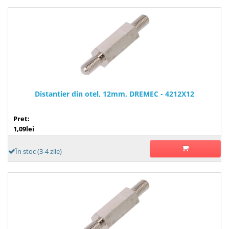
Distantier din otel, 12mm, DREMEC - 4212X12
Pret:
1,09lei
În stoc (3-4 zile)