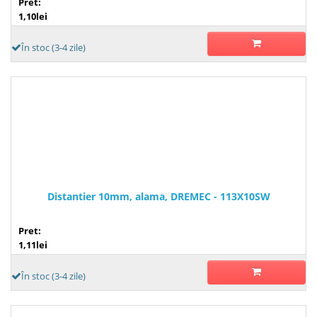
Pret:
1,10lei
În stoc (3-4 zile)
Distantier 10mm, alama, DREMEC - 113X10SW
Pret:
1,11lei
În stoc (3-4 zile)