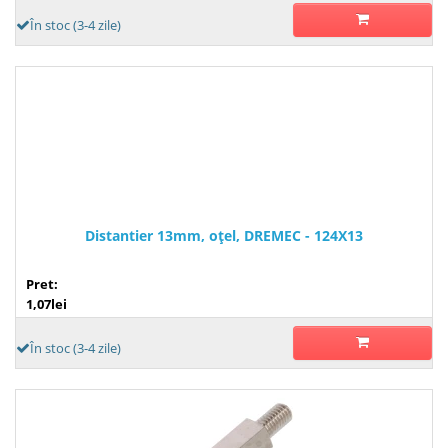
În stoc (3-4 zile)
Distantier 13mm, oţel, DREMEC - 124X13
Pret:
1,07lei
În stoc (3-4 zile)