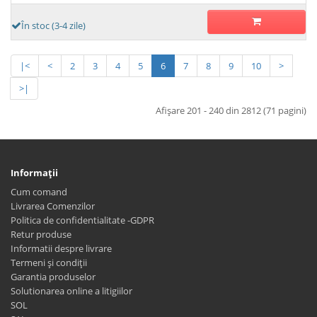
În stoc (3-4 zile)
|<
<
2
3
4
5
6
7
8
9
10
>
>|
Afişare 201 - 240 din 2812 (71 pagini)
Informaţii
Cum comand
Livrarea Comenzilor
Politica de confidentialitate -GDPR
Retur produse
Informatii despre livrare
Termeni și condiții
Garantia produselor
Solutionarea online a litigiilor
SOL