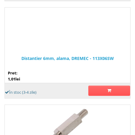
Distantier 6mm, alama, DREMEC - 113X06SW
Pret:
1,01lei
În stoc (3-4 zile)