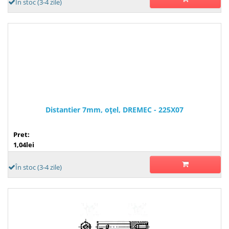
În stoc (3-4 zile)
Distantier 7mm, oţel, DREMEC - 225X07
Pret:
1,04lei
În stoc (3-4 zile)