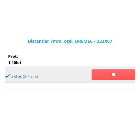
Distantier 7mm, oţel, DREMEC - 223X07
Pret:
1,10lei
În stoc (3-4 zile)