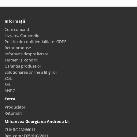
Informaţii
Cum comand
Livrarea Comenzilor
Politica de confidentialitate -GDPR
Retur produse
Informatii despre livrare
Termeni și condiții
Garantia produselor
Solutionarea online a litigiilor
SOL
SAL
ANPC
Extra
Producători
Returnări
Mihancea Georgiana Andreea I.I.
CUI: RO28266011
Reg. com.: F05/610/2011