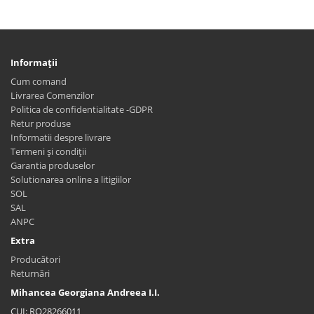
Informaţii
Cum comand
Livrarea Comenzilor
Politica de confidentialitate -GDPR
Retur produse
Informatii despre livrare
Termeni și condiții
Garantia produselor
Solutionarea online a litigiilor
SOL
SAL
ANPC
Extra
Producători
Returnări
Mihancea Georgiana Andreea I.I.
CUI: RO28266011