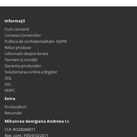
Informaţii
Cum comand
Livrarea Comenzilor
Politica de confidentialitate -GDPR
Retur produse
Informatii despre livrare
Termeni și condiții
Garantia produselor
Solutionarea online a litigiilor
SOL
SAL
ANPC
Extra
Producători
Returnări
Mihancea Georgiana Andreea I.I.
CUI: RO28266011
Reg. com.: F05/610/2011