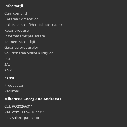
Informaţii
Cum comand
Livrarea Comenzilor
Politica de confidentialitate -GDPR
Retur produse
Informatii despre livrare
Termeni și condiții
Garantia produselor
Solutionarea online a litigiilor
SOL
SAL
ANPC
Extra
Producători
Returnări
Mihancea Georgiana Andreea I.I.
CUI: RO28266011
Reg. com.: F05/610/2011
Loc. Salard, Jud.Bihor