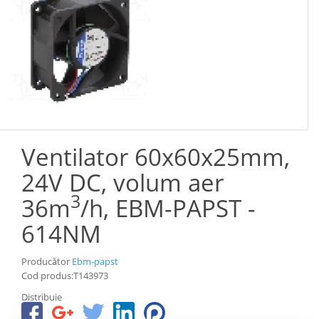
Ventilator 60x60x25mm,
24V DC, volum aer
3
36m
/h, EBM-PAPST -
614NM
Producător
Ebm-papst
Cod produs:T143973
Distribuie