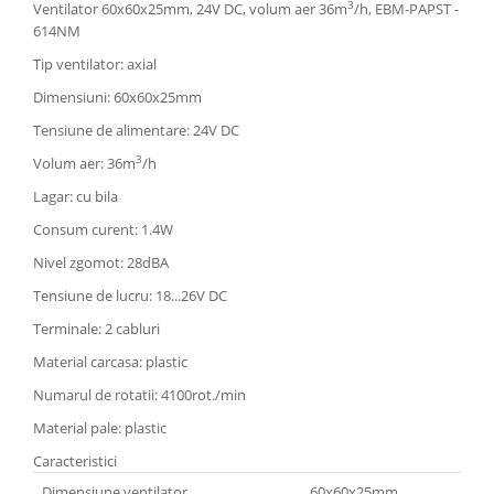
3
Ventilator 60x60x25mm, 24V DC, volum aer 36m
/h, EBM-PAPST -
614NM
Tip ventilator: axial
Dimensiuni: 60x60x25mm
Tensiune de alimentare: 24V DC
3
Volum aer: 36m
/h
Lagar: cu bila
Consum curent: 1.4W
Nivel zgomot: 28dBA
Tensiune de lucru: 18...26V DC
Terminale: 2 cabluri
Material carcasa: plastic
Numarul de rotatii: 4100rot./min
Material pale: plastic
Caracteristici
Dimensiune ventilator
60x60x25mm