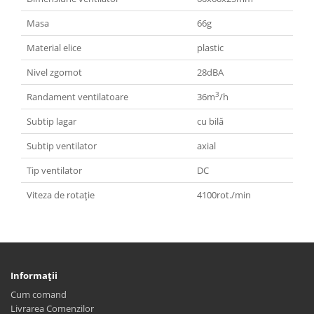
Masa
66g
Material elice
plastic
Nivel zgomot
28dBA
3
Randament ventilatoare
36m
/h
Subtip lagar
cu bilă
Subtip ventilator
axial
Tip ventilator
DC
Viteza de rotaţie
4100rot./min
Informaţii
Cum comand
Livrarea Comenzilor