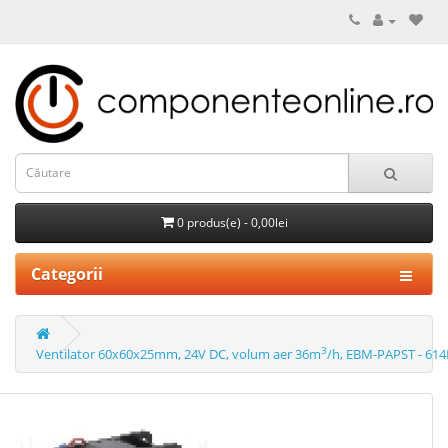
0 produs(e) - 0,00lei
Categorii
3
Ventilator 60x60x25mm, 24V DC, volum aer 36m
/h, EBM-PAPST - 61