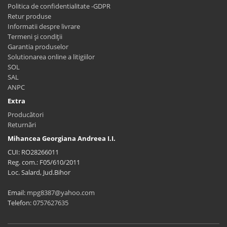
Politica de confidentialitate -GDPR
Retur produse
Informatii despre livrare
Termeni și condiții
Garantia produselor
Solutionarea online a litigiilor
SOL
SAL
ANPC
Extra
Producători
Returnări
Mihancea Georgiana Andreea I.I.
CUI: RO28266011
Reg. com.: F05/610/2011
Loc. Salard, Jud.Bihor
Email:
mpg8387@yahoo.com
Telefon:
0757627635