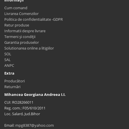
Cum comand
Livrarea Comenzilor
Politica de confidentialitate -GDPR
Retur produse
Informatii despre livrare
Termeni și condiții
Garantia produselor
Solutionarea online a litigiilor
SOL
SAL
ANPC
Extra
Producători
Returnări
Mihancea Georgiana Andreea I.I.
CUI: RO28266011
Reg. com.: F05/610/2011
Loc. Salard, Jud.Bihor
Email:
mpg8387@yahoo.com