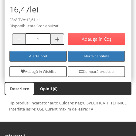
16,47lei
Fără TVA:13,61lei
Disponibilitate:Stoc epuizat
Adaugă în Coş
Alertă preț
Alertă cantitate
Adaugă in Wishlist
Compară produsul
Descriere
Opinii (0)
Tip produs: Incarcator auto Culoare: negru SPECIFICATII TEHNICE
Interfata iesire: USB Curent maxim de iesire: 1A
Informaţii