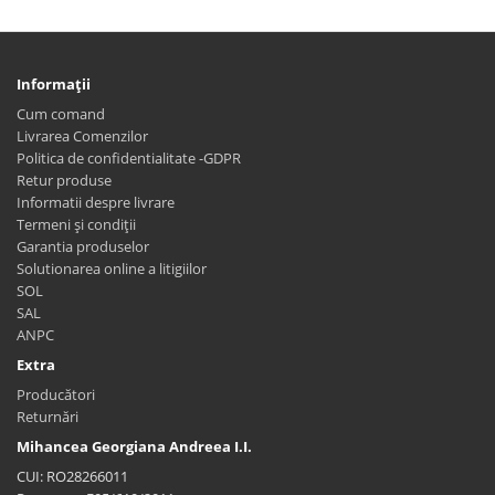
Informaţii
Cum comand
Livrarea Comenzilor
Politica de confidentialitate -GDPR
Retur produse
Informatii despre livrare
Termeni și condiții
Garantia produselor
Solutionarea online a litigiilor
SOL
SAL
ANPC
Extra
Producători
Returnări
Mihancea Georgiana Andreea I.I.
CUI: RO28266011