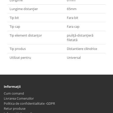
Lungime distanţier
65mm
Tip bit
Fara bit
Tip cap
Fara cap
Tip element distanţor
piuliţă-distanţieră
filetată
Tip produs
Distantiere cilindrice
Utilizat pentru
Universal
Informaţii
Cum comand
Livrarea Comenzilor
Politica de confidentialitate -GDPR
Retur produse