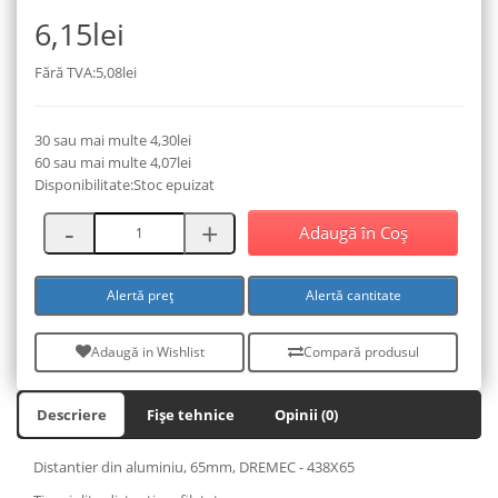
6,15lei
Fără TVA:5,08lei
30 sau mai multe 4,30lei
60 sau mai multe 4,07lei
Disponibilitate:Stoc epuizat
Adaugă în Coş
Alertă preț
Alertă cantitate
Adaugă in Wishlist
Compară produsul
Descriere
Fișe tehnice
Opinii (0)
Distantier din aluminiu, 65mm, DREMEC - 438X65