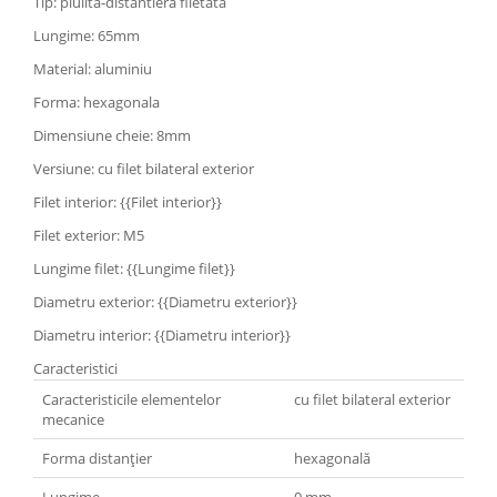
Tip: piulita-distantiera filetata
Lungime: 65mm
Material: aluminiu
Forma: hexagonala
Dimensiune cheie: 8mm
Versiune: cu filet bilateral exterior
Filet interior: {{Filet interior}}
Filet exterior: M5
Lungime filet: {{Lungime filet}}
Diametru exterior: {{Diametru exterior}}
Diametru interior: {{Diametru interior}}
Caracteristici
Caracteristicile elementelor
cu filet bilateral exterior
mecanice
Forma distanţier
hexagonală
Lungime
0 mm