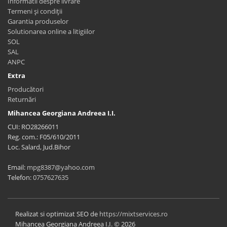
Informatii despre livrare
Termeni și condiții
Garantia produselor
Solutionarea online a litigiilor
SOL
SAL
ANPC
Extra
Producători
Returnări
Mihancea Georgiana Andreea I.I.
CUI: RO28266011
Reg. com.: F05/610/2011
Loc. Salard, Jud.Bihor
Email:
mpg8387@yahoo.com
Telefon:
0757627635
Realizat si optimizat SEO de
https://mixtservices.ro
Mihancea Georgiana Andreea I.I. © 2026