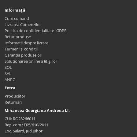
Informaţii
Cum comand
Livrarea Comenzilor
Politica de confidentialitate -GDPR
Retur produse
Informatii despre livrare
Termeni și condiții
Garantia produselor
Solutionarea online a litigiilor
SOL
SAL
ANPC
Extra
Producători
Returnări
Mihancea Georgiana Andreea I.I.
CUI: RO28266011
Reg. com.: F05/610/2011
Loc. Salard, Jud.Bihor