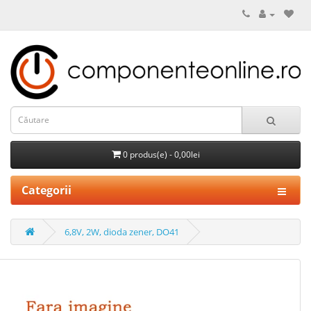
0 produs(e) - 0,00lei
Categorii
6,8V, 2W, dioda zener, DO41