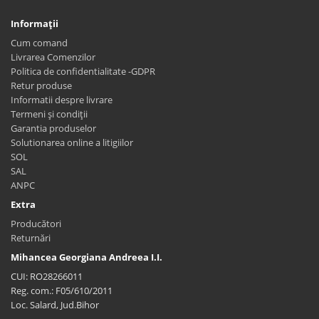
Informaţii
Cum comand
Livrarea Comenzilor
Politica de confidentialitate -GDPR
Retur produse
Informatii despre livrare
Termeni și condiții
Garantia produselor
Solutionarea online a litigiilor
SOL
SAL
ANPC
Extra
Producători
Returnări
Mihancea Georgiana Andreea I.I.
CUI: RO28266011
Reg. com.: F05/610/2011
Loc. Salard, Jud.Bihor