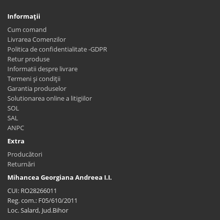
Informaţii
Cum comand
Livrarea Comenzilor
Politica de confidentialitate -GDPR
Retur produse
Informatii despre livrare
Termeni și condiții
Garantia produselor
Solutionarea online a litigiilor
SOL
SAL
ANPC
Extra
Producători
Returnări
Mihancea Georgiana Andreea I.I.
CUI: RO28266011
Reg. com.: F05/610/2011
Loc. Salard, Jud.Bihor