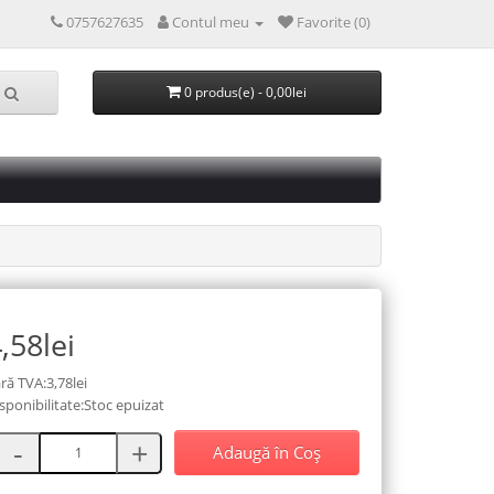
0757627635
Contul meu
Favorite (0)
0 produs(e) - 0,00lei
,58lei
ră TVA:3,78lei
sponibilitate:Stoc epuizat
Adaugă în Coş