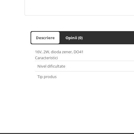
Descriere
Opinii (0)
16V, 2W, dioda zener, DO41
Caracteristici
Nivel dificultate
Tip produs