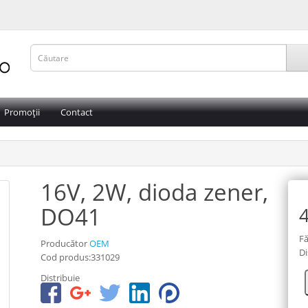
Promoții
Contact
16V, 2W, dioda zener,
DO41
4
Fă
Producător
OEM
Di
Cod produs:331029
Distribuie