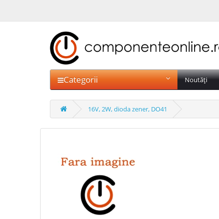
Categorii
Noutăți
16V, 2W, dioda zener, DO41