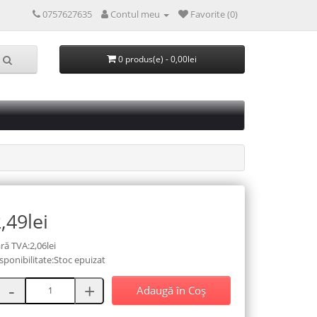
0757627635
Contul meu
Favorite (0)
0 produs(e) - 0,00lei
,49lei
ră TVA:2,06lei
sponibilitate:Stoc epuizat
Adaugă în Coş