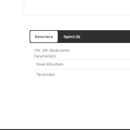
Descriere
Opinii (0)
15V, 2W, dioda zener
Caracteristici
Nivel dificultate
Tip produs