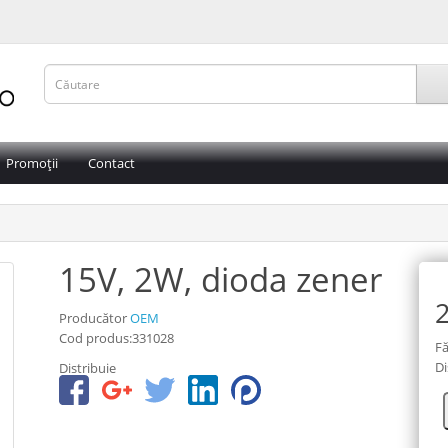
Promoții
Contact
15V, 2W, dioda zener
2
Producător
OEM
Cod produs:331028
Fă
Di
Distribuie