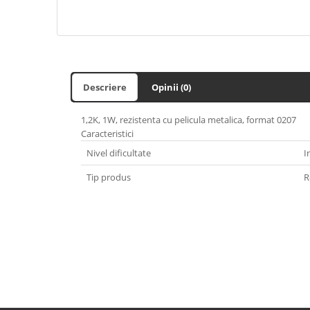
Descriere
Opinii (0)
1,2K, 1W, rezistenta cu pelicula metalica, format 0207
Caracteristici
Nivel dificultate
I
Tip produs
R