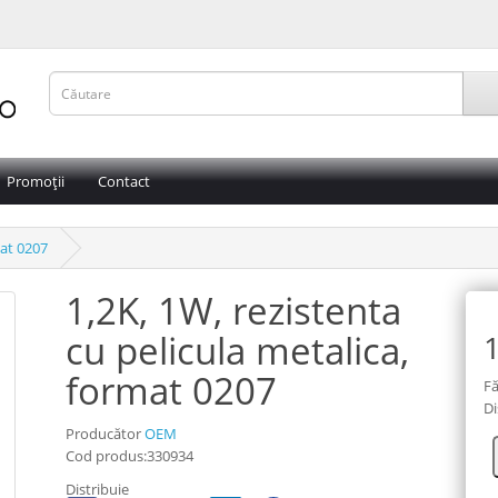
Promoții
Contact
mat 0207
1,2K, 1W, rezistenta
cu pelicula metalica,
1
format 0207
Fă
Di
Producător
OEM
Cod produs:330934
Distribuie