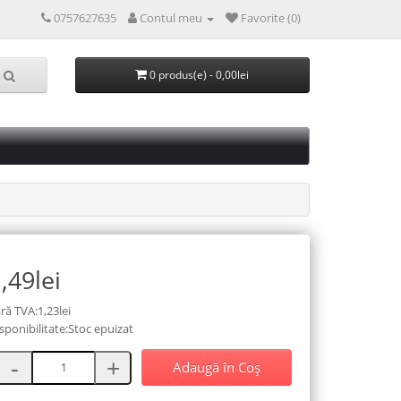
0757627635
Contul meu
Favorite (0)
0 produs(e) - 0,00lei
,49lei
ră TVA:1,23lei
sponibilitate:Stoc epuizat
Adaugă în Coş