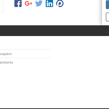
ncepator
ezistenta