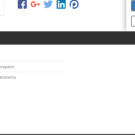
ncepator
ezistenta