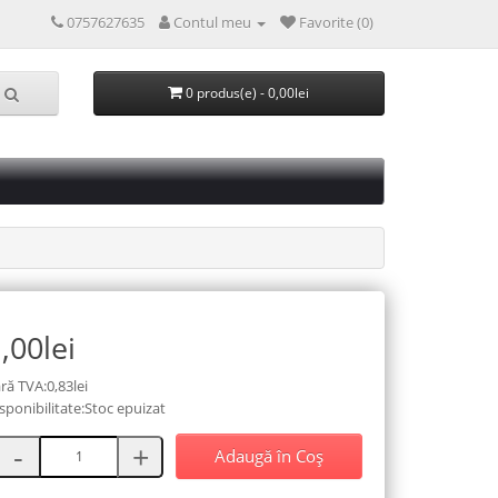
0757627635
Contul meu
Favorite (0)
0 produs(e) - 0,00lei
,00lei
ră TVA:0,83lei
sponibilitate:Stoc epuizat
Adaugă în Coş