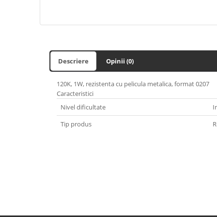
Descriere
Opinii (0)
120K, 1W, rezistenta cu pelicula metalica, format 0207
Caracteristici
Nivel dificultate
I
Tip produs
R