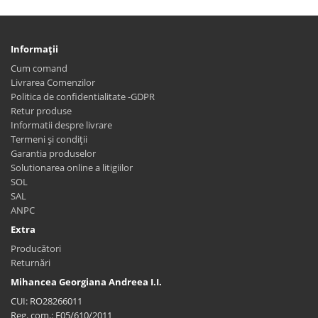
Informaţii
Cum comand
Livrarea Comenzilor
Politica de confidentialitate -GDPR
Retur produse
Informatii despre livrare
Termeni și condiții
Garantia produselor
Solutionarea online a litigiilor
SOL
SAL
ANPC
Extra
Producători
Returnări
Mihancea Georgiana Andreea I.I.
CUI: RO28266011
Reg. com.: F05/610/2011