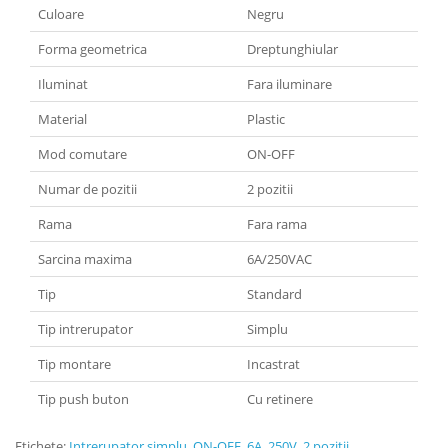
Culoare
Negru
Forma geometrica
Dreptunghiular
Iluminat
Fara iluminare
Material
Plastic
Mod comutare
ON-OFF
Numar de pozitii
2 pozitii
Rama
Fara rama
Sarcina maxima
6A/250VAC
Tip
Standard
Tip intrerupator
Simplu
Tip montare
Incastrat
Tip push buton
Cu retinere
Etichete:
Intrerupator simplu
,
ON-OFF
,
6A
,
250V
,
2 pozitii