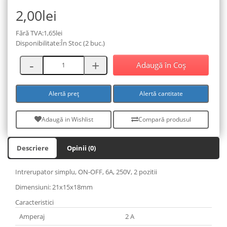
2,00lei
Fără TVA:1,65lei
Disponibilitate:În Stoc (2 buc.)
Adaugă în Coş
Alertă preț
Alertă cantitate
Adaugă in Wishlist
Compară produsul
Descriere
Opinii (0)
Intrerupator simplu, ON-OFF, 6A, 250V, 2 pozitii
Dimensiuni:
21x15x18mm
Caracteristici
Amperaj
2 A