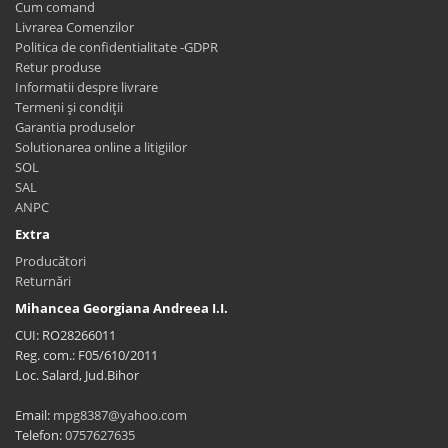
Cum comand
Livrarea Comenzilor
Politica de confidentialitate -GDPR
Retur produse
Informatii despre livrare
Termeni și condiții
Garantia produselor
Solutionarea online a litigiilor
SOL
SAL
ANPC
Extra
Producători
Returnări
Mihancea Georgiana Andreea I.I.
CUI: RO28266011
Reg. com.: F05/610/2011
Loc. Salard, Jud.Bihor
Email:
mpg8387@yahoo.com
Telefon:
0757627635