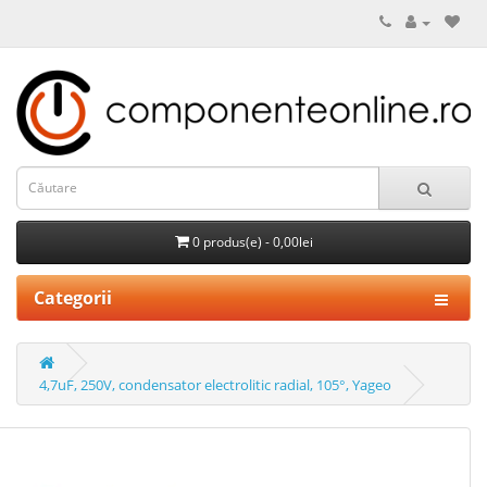
0 produs(e) - 0,00lei
Categorii
4,7uF, 250V, condensator electrolitic radial, 105°, Yageo