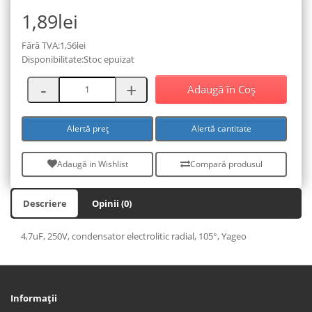
1,89lei
Fără TVA:1,56lei
Disponibilitate:Stoc epuizat
Adaugă în Coş
Alertă preț
Alertă cantitate
Adaugă in Wishlist
Compară produsul
Descriere
Opinii (0)
4,7uF, 250V, condensator electrolitic radial, 105°, Yageo
Informaţii