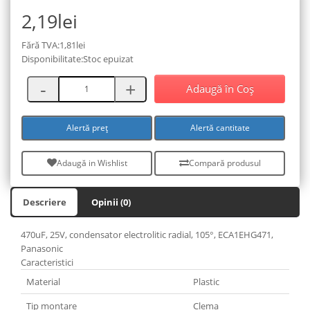
2,19lei
Fără TVA:1,81lei
Disponibilitate:Stoc epuizat
Adaugă în Coş
Alertă preț
Alertă cantitate
Adaugă in Wishlist
Compară produsul
Descriere
Opinii (0)
470uF, 25V, condensator electrolitic radial, 105°, ECA1EHG471,
Panasonic
Caracteristici
Material
Plastic
Tip montare
Clema