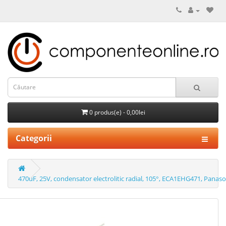
0 produs(e) - 0,00lei
Categorii
470uF, 25V, condensator electrolitic radial, 105°, ECA1EHG471, Panaso