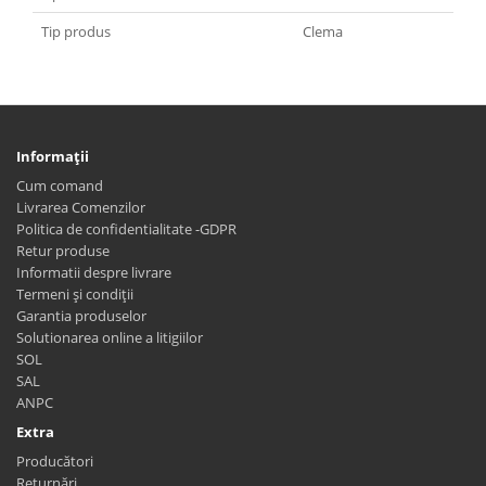
Tip produs
Clema
Informaţii
Cum comand
Livrarea Comenzilor
Politica de confidentialitate -GDPR
Retur produse
Informatii despre livrare
Termeni și condiții
Garantia produselor
Solutionarea online a litigiilor
SOL
SAL
ANPC
Extra
Producători
Returnări