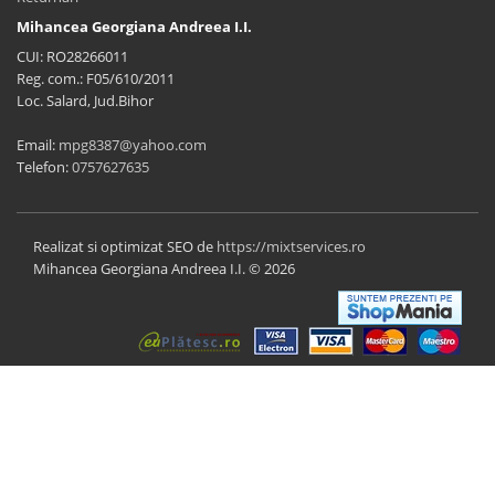
Mihancea Georgiana Andreea I.I.
CUI: RO28266011
Reg. com.: F05/610/2011
Loc. Salard, Jud.Bihor
Email:
mpg8387@yahoo.com
Telefon:
0757627635
Realizat si optimizat SEO de
https://mixtservices.ro
Mihancea Georgiana Andreea I.I. © 2026