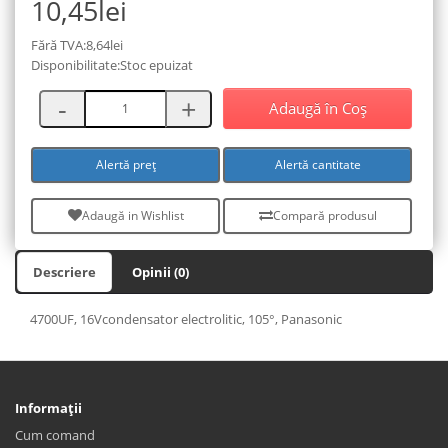
10,45lei
Fără TVA:8,64lei
Disponibilitate:Stoc epuizat
Adaugă în Coş
Alertă preț
Alertă cantitate
Adaugă in Wishlist
Compară produsul
Descriere
Opinii (0)
4700UF, 16Vcondensator electrolitic, 105°, Panasonic
Informaţii
Cum comand