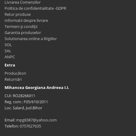
Livrarea Comenzilor
Politica de confidentialitate -GDPR
Retur produse
Informatii despre livrare
Termeni și condiții
Garantia produselor
Solutionarea online a litigiilor
SOL
SAL
ANPC
Extra
Producători
Returnări
Mihancea Georgiana Andreea I.I.
CUI: RO28266011
Reg. com.: F05/610/2011
Loc. Salard, Jud.Bihor
Email:
mpg8387@yahoo.com
Telefon:
0757627635