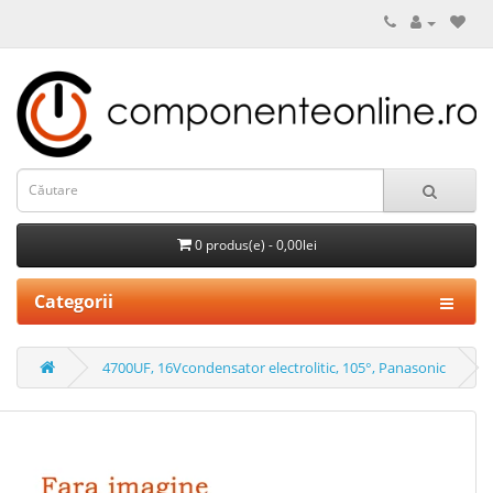
0 produs(e) - 0,00lei
Categorii
4700UF, 16Vcondensator electrolitic, 105°, Panasonic