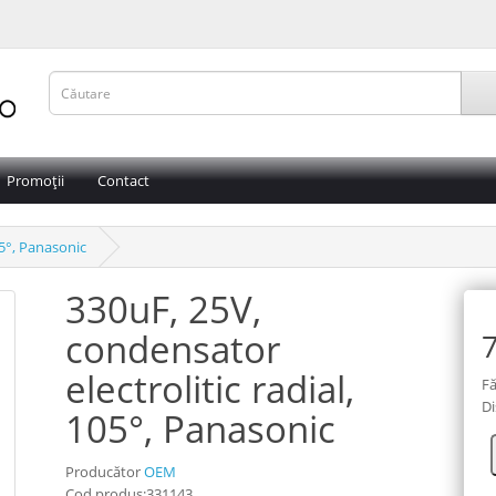
Promoții
Contact
05°, Panasonic
330uF, 25V,
condensator
7
electrolitic radial,
Fă
Di
105°, Panasonic
Producător
OEM
Cod produs:331143