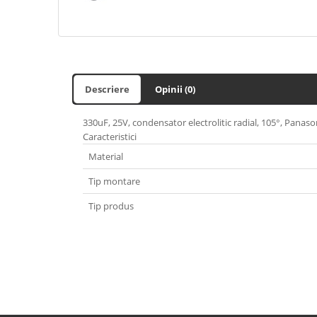
Descriere
Opinii (0)
330uF, 25V, condensator electrolitic radial, 105°, Panaso
Caracteristici
Material
Tip montare
Tip produs