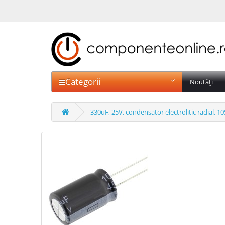
Categorii
Noutăți
330uF, 25V, condensator electrolitic radial, 1