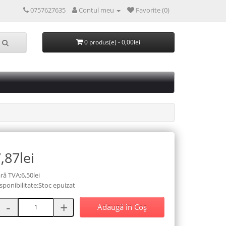
0757627635
Contul meu
Favorite (0)
0 produs(e) - 0,00lei
,87lei
ră TVA:6,50lei
sponibilitate:Stoc epuizat
Adaugă în Coş