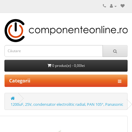
0 produs(e) - 0,00lei
Categorii
1200uF, 25V, condensator electrolitic radial, PAN 105°, Panasonic