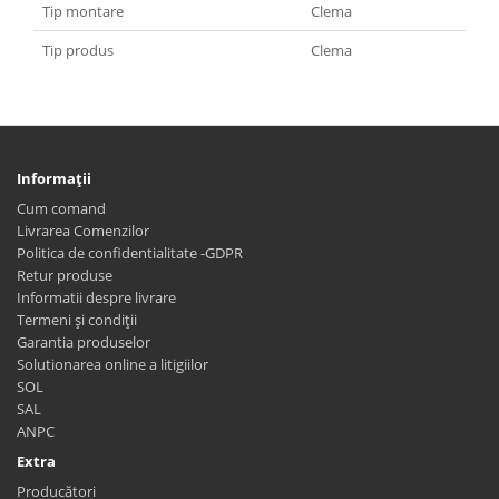
Tip montare
Clema
Tip produs
Clema
Informaţii
Cum comand
Livrarea Comenzilor
Politica de confidentialitate -GDPR
Retur produse
Informatii despre livrare
Termeni și condiții
Garantia produselor
Solutionarea online a litigiilor
SOL
SAL
ANPC
Extra
Producători